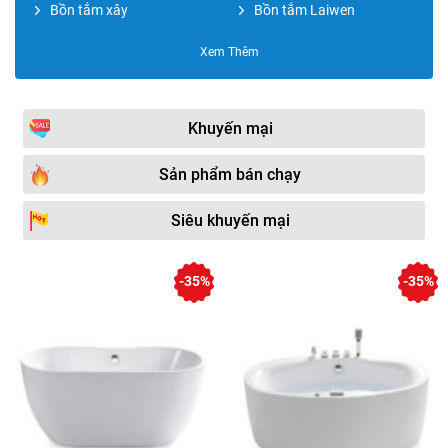
Bồn tắm xây
Bồn tắm Laiwen
Bồn tắm HUGE
Bồn tắm Caesar
Xem Thêm
Bồn tắm mini
Bồn tắm EU Design
Bồn tắm Nofer
Bồn tắm American
Khuyến mại
Bộ vòi sen xả bồn
Bồn tắm Ares
Sản phẩm bán chạy
Bồn tắm Moonoah
Bồn tắm Kohler
Siêu khuyến mại
Phụ kiện bồn tắm
Bồn tắm Fantiny
Bồn tắm Mowoen
Bồn tắm Hafele
-35%
-35%
Bồn tắm đá
Bồn tắm Micio
Bồn tắm Kazoshi
Bồn tắm Duravit
Bồn tắm gỗ
Bồn tắm Amazon
Bồn tắm Bravat
Bồn tắm Grohe
Bồn tắm NP
Bồn tắm Selta