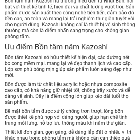
Bồn tắm nằm Kazoshi là thương hiệu đến từ Nhật Bản, nổi
bật với thiết kế tinh tế, hiện đại và chất lượng vượt trội. Sản
phẩm được sản xuất theo công nghệ tiên tiến, đảm bảo độ
bền cao, an toàn và mang lại trải nghiệm thư giãn tuyệt vời
cho người dùng. Kazoshi không chỉ là thiết bị vệ sinh thông
thường mà còn là điểm nhấn sang trọng cho không gian
phòng tắm.
Ưu điểm Bồn tắm nằm Kazoshi
Bồn tắm Kazoshi sở hữu thiết kế hiện đại, các đường nét
bo cong mềm mại, mang lại vẻ đẹp thanh lịch và cao cấp.
Lớp sơn phủ bóng mịn giúp sản phẩm luôn sáng đẹp như
mới.
Bồn được làm từ chất liệu acrylic hoặc nhựa composite
cao cấp, có khả năng giữ nhiệt tốt, chống trầy xước và dễ
dàng vệ sinh. Đây là điểm cộng lớn giúp kéo dài tuổi thọ
sản phẩm.
Bề mặt bồn tắm được xử lý chống trơn trượt, lòng bồn
được thiết kế phù hợp với dáng người, giúp hạn chế tình
trạng mỏi lưng, hỗ trợ lưu thông máu khi nằm thư giãn.
Thiết kế đơn giản, gọn gàng, dễ dàng lắp đặt ở nhiều vị trí
khác nhau trong phòng tắm mà không cần can thiệp quá