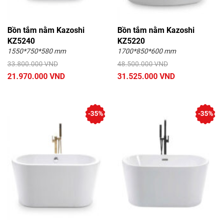
Bồn tắm Brothers
Bồn tắm Cotto
Bồn tắm nằm Kazoshi
Bồn tắm nằm Kazoshi
Bồn tắm GEMY
Bồn tắm FABIAO
KZ5240
KZ5220
Bồn tắm CLEANMAX
Bồn tắm Hanjin
1550*750*580 mm
1700*850*600 mm
33.800.000 VND
48.500.000 VND
Bồn tắm Elimen
21.970.000 VND
31.525.000 VND
-35%
-35%