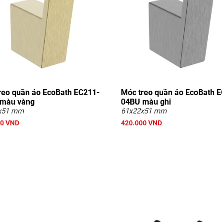
reo quần áo EcoBath EC211-
Móc treo quần áo EcoBath 
màu vàng
04BU màu ghi
x51 mm
61x22x51 mm
00 VND
420.000 VND