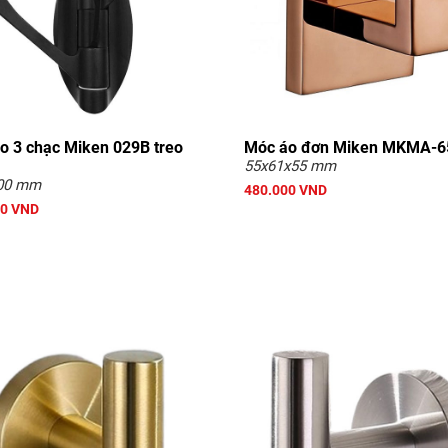
o 3 chạc Miken 029B treo
Móc áo đơn Miken MKMA-
55x61x55 mm
00 mm
480.000 VND
00 VND