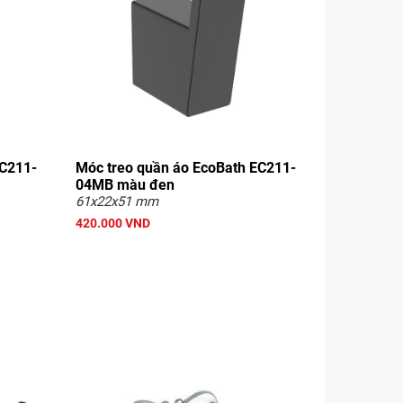
EC211-
Móc treo quần áo EcoBath EC211-
04MB màu đen
61x22x51 mm
420.000 VND