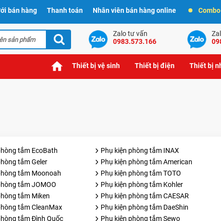
ới bán hàng
Thanh toán
Nhân viên bán hàng online
Combo t
Zalo tư vấn
Zal
0983.573.166
09
Thiết bị vệ sinh
Thiết bị điện
Thiết bị 
phòng tắm EcoBath
Phụ kiện phòng tắm INAX
phòng tắm Geler
Phụ kiện phòng tắm American
 phòng tắm Moonoah
Phụ kiện phòng tắm TOTO
 phòng tắm JOMOO
Phụ kiện phòng tắm Kohler
phòng tắm Miken
Phụ kiện phòng tắm CAESAR
phòng tắm CleanMax
Phụ kiện phòng tắm DaeShin
phòng tắm Đình Quốc
Phụ kiện phòng tắm Sewo