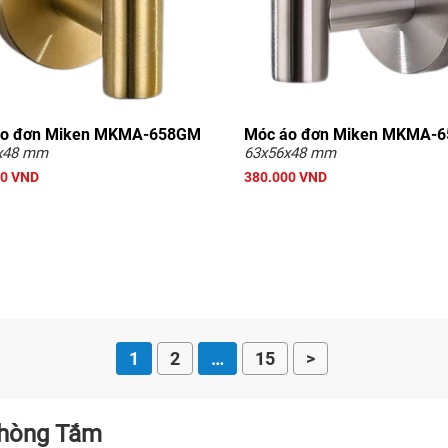
áo đơn Miken MKMA-658GM
Móc áo đơn Miken MKMA-
x48 mm
63x56x48 mm
00 VND
380.000 VND
1
2
…
15
>
Phòng Tắm