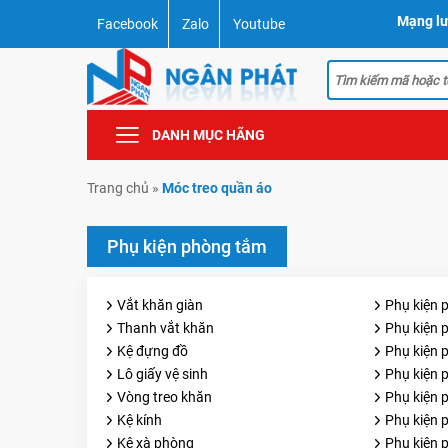
Mạng lư
Facebook
Zalo
Youtube
DANH MỤC HÃNG
Trang chủ
»
Móc treo quần áo
Phụ kiện phòng tắm
Vắt khăn giàn
Phụ kiện 
Thanh vắt khăn
Phụ kiện 
Kệ đựng đồ
Phụ kiện
Lô giấy vệ sinh
Phụ kiện
Vòng treo khăn
Phụ kiện 
Kệ kính
Phụ kiện 
Kệ xà phòng
Phụ kiện 