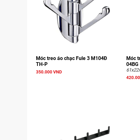
Móc treo áo chạc Fule 3 M104Đ
Móc t
TH-P
04BG 
61x22
350.000 VND
420.0