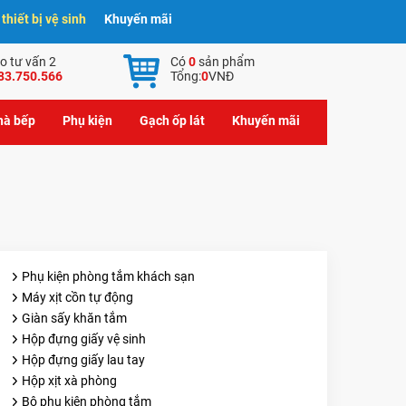
hiết bị vệ sinh
Khuyến mãi
o tư vấn 2
Có
0
sản phẩm
83.750.566
Tổng:
0
VNĐ
nhà bếp
Phụ kiện
Gạch ốp lát
Khuyến mãi
Phụ kiện phòng tắm khách sạn
Máy xịt cồn tự động
Giàn sấy khăn tắm
Hộp đựng giấy vệ sinh
Hộp đựng giấy lau tay
Hộp xịt xà phòng
Bộ phụ kiện phòng tắm