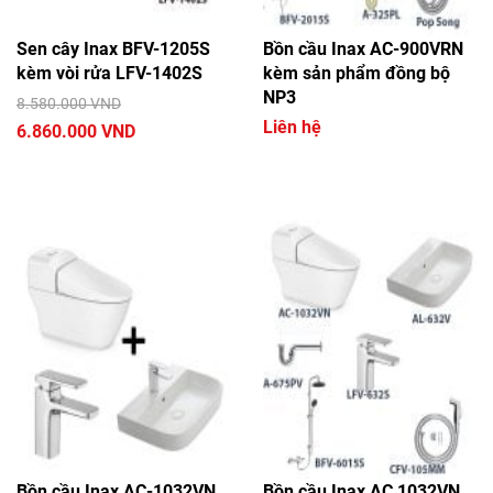
Sen cây Inax BFV-1205S
Bồn cầu Inax AC-900VRN
kèm vòi rửa LFV-1402S
kèm sản phẩm đồng bộ
NP3
8.580.000 VND
Liên hệ
6.860.000 VND
Bồn cầu Inax AC-1032VN
Bồn cầu Inax AC 1032VN