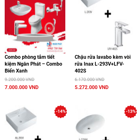
Combo phòng tắm tiết
Chậu rửa lavabo kèm vòi
kiệm Ngân Phát – Combo
rửa Inax L-293V+LFV-
Biển Xanh
402S
9.200.000 VND
6.170.000 VND
7.000.000 VND
5.272.000 VND
-14%
-13%