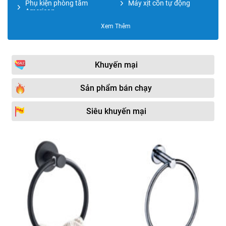
Phụ kiện phòng tắm
Máy xịt cồn tự động
American
Xem Thêm
Kệ đựng đồ
Phụ kiện phòng tắm
Moonoah
Phụ kiện phòng tắm TOTO
Giàn sấy khăn tắm
Khuyến mại
Lô giấy vệ sinh
Phụ kiện phòng tắm
JOMOO
Sản phẩm bán chạy
Phụ kiện phòng tắm Kohler
Hộp đựng giấy vệ sinh
Siêu khuyến mại
Vòng treo khăn
Phụ kiện phòng tắm Miken
Phụ kiện phòng tắm
Hộp đựng giấy lau tay
CAESAR
Kệ kính
Phụ kiện phòng tắm
CleanMax
Phụ kiện phòng tắm
Hộp xịt xà phòng
DaeShin
Kệ xà phòng
Phụ kiện phòng tắm Đình
Quốc