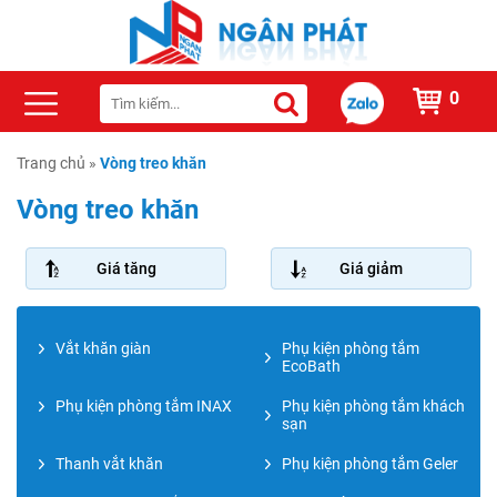
0
Trang chủ
»
Vòng treo khăn
Vòng treo khăn
Giá tăng
Giá giảm
Vắt khăn giàn
Phụ kiện phòng tắm
EcoBath
Phụ kiện phòng tắm INAX
Phụ kiện phòng tắm khách
sạn
Thanh vắt khăn
Phụ kiện phòng tắm Geler