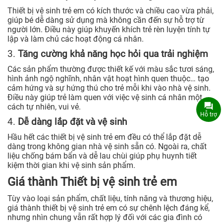
Thiết bị vệ sinh trẻ em có kích thước và chiều cao vừa phải,
giúp bé dễ dàng sử dụng mà không cần đến sự hỗ trợ từ
người lớn. Điều này giúp khuyến khích trẻ rèn luyện tính tự
lập và làm chủ các hoạt động cá nhân.
3.
Tăng cường khả năng học hỏi qua trải nghiệm
Các sản phẩm thường được thiết kế với màu sắc tươi sáng,
hình ảnh ngộ nghĩnh, nhân vật hoạt hình quen thuộc… tạo
cảm hứng và sự hứng thú cho trẻ mỗi khi vào nhà vệ sinh.
Điều này giúp trẻ làm quen với việc vệ sinh cá nhân một
cách tự nhiên, vui vẻ.
Hỗ trợ
4.
Dễ dàng lắp đặt và vệ sinh
Hầu hết các thiết bị vệ sinh trẻ em đều có thể lắp đặt dễ
dàng trong không gian nhà vệ sinh sẵn có. Ngoài ra, chất
liệu chống bám bẩn và dễ lau chùi giúp phụ huynh tiết
kiệm thời gian khi vệ sinh sản phẩm.
Giá thành Thiết bị vệ sinh trẻ em
Tùy vào loại sản phẩm, chất liệu, tính năng và thương hiệu,
giá thành thiết bị vệ sinh trẻ em có sự chênh lệch đáng kể,
nhưng nhìn chung vẫn rất hợp lý đối với các gia đình có