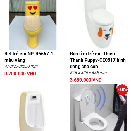
Bệt trẻ em NP-B6667-1
Bồn cầu trẻ em Thiên
màu vàng
Thanh Puppy-CE0317 hình
470x270x530 mm
dáng chó con
575 x 325 x 635 mm
3.780.000 VND
3.630.000 VND
-28%