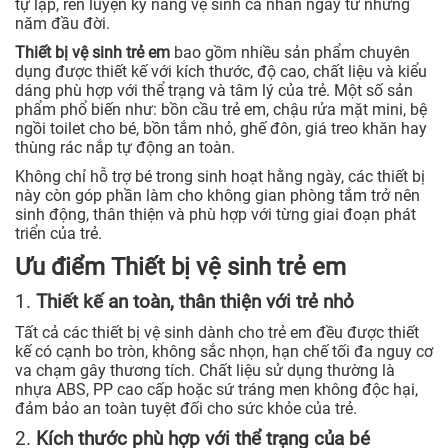
tự lập, rèn luyện kỹ năng vệ sinh cá nhân ngay từ những
năm đầu đời.
Thiết bị vệ sinh trẻ em
bao gồm nhiều sản phẩm chuyên
dụng được thiết kế với kích thước, độ cao, chất liệu và kiểu
dáng phù hợp với thể trạng và tâm lý của trẻ. Một số sản
phẩm phổ biến như: bồn cầu trẻ em, chậu rửa mặt mini, bệ
ngồi toilet cho bé, bồn tắm nhỏ, ghế đôn, giá treo khăn hay
thùng rác nắp tự động an toàn.
Không chỉ hỗ trợ bé trong sinh hoạt hằng ngày, các thiết bị
này còn góp phần làm cho không gian phòng tắm trở nên
sinh động, thân thiện và phù hợp với từng giai đoạn phát
triển của trẻ.
Ưu điểm Thiết bị vệ sinh trẻ em
1.
Thiết kế an toàn, thân thiện với trẻ nhỏ
Tất cả các thiết bị vệ sinh dành cho trẻ em đều được thiết
kế có cạnh bo tròn, không sắc nhọn, hạn chế tối đa nguy cơ
va chạm gây thương tích. Chất liệu sử dụng thường là
nhựa ABS, PP cao cấp hoặc sứ tráng men không độc hại,
đảm bảo an toàn tuyệt đối cho sức khỏe của trẻ.
2.
Kích thước phù hợp với thể trạng của bé