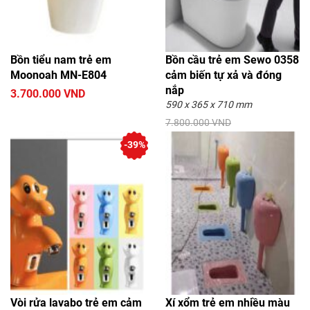
Bồn tiểu nam trẻ em
Bồn cầu trẻ em Sewo 0358
Moonoah MN-E804
cảm biến tự xả và đóng
nắp
3.700.000 VND
590 x 365 x 710 mm
7.800.000 VND
5.600.000 VND
-39%
Vòi rửa lavabo trẻ em cảm
Xí xổm trẻ em nhiều màu