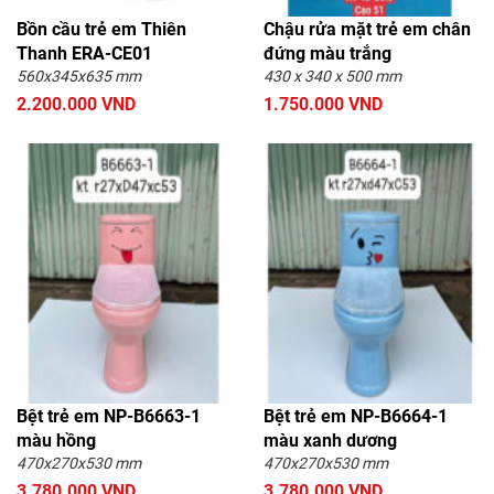
Bồn cầu trẻ em Thiên
Chậu rửa mặt trẻ em chân
Thanh ERA-CE01
đứng màu trắng
560x345x635 mm
430 x 340 x 500 mm
2.200.000 VND
1.750.000 VND
Bệt trẻ em NP-B6663-1
Bệt trẻ em NP-B6664-1
màu hồng
màu xanh dương
470x270x530 mm
470x270x530 mm
3.780.000 VND
3.780.000 VND