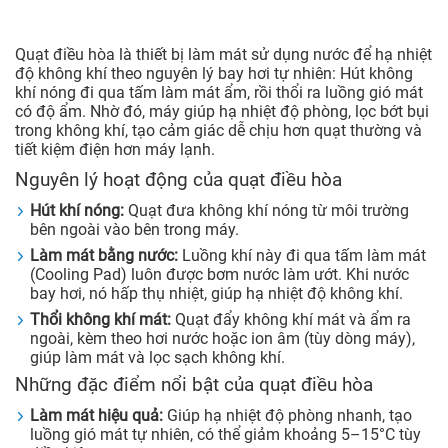
Quạt điều hòa là thiết bị làm mát sử dụng nước để hạ nhiệt
độ không khí theo nguyên lý bay hơi tự nhiên: Hút không
khí nóng đi qua tấm làm mát ẩm, rồi thổi ra luồng gió mát
có độ ẩm. Nhờ đó, máy giúp hạ nhiệt độ phòng, lọc bớt bụi
trong không khí, tạo cảm giác dễ chịu hơn quạt thường và
tiết kiệm điện hơn máy lạnh.
Nguyên lý hoạt động của quạt điều hòa
Hút khí nóng:
Quạt đưa không khí nóng từ môi trường
bên ngoài vào bên trong máy.
Làm mát bằng nước:
Luồng khí này đi qua tấm làm mát
(Cooling Pad) luôn được bơm nước làm ướt. Khi nước
bay hơi, nó hấp thụ nhiệt, giúp hạ nhiệt độ không khí.
Thổi không khí mát:
Quạt đẩy không khí mát và ẩm ra
ngoài, kèm theo hơi nước hoặc ion âm (tùy dòng máy),
giúp làm mát và lọc sạch không khí.
Những đặc điểm nổi bật của quạt điều hòa
Làm mát hiệu quả:
Giúp hạ nhiệt độ phòng nhanh, tạo
luồng gió mát tự nhiên, có thể giảm khoảng 5–15°C tùy