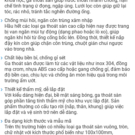
khoa học, ga thoát sàn giúp nước thoát nhanh chóng, hạn
chế tình trạng ứ đọng, ngập úng. Lưới lọc còn giúp giữ lại
tóc, rác nhỏ, tránh tắc nghẽn đường ống.
Chống mùi hôi, ngăn côn trùng xâm nhập
Hầu hết các loại ga thoát sàn cao cấp hiện nay được trang
bị van ngăn mùi tự động (dạng phao hoặc lò xo), giúp
ngăn khí hôi từ ống cống bốc lên. Đồng thời, thiết kế nắp
đậy kín còn giúp chặn côn trùng, chuột gián chui ngược
vào trong nhà.
Chất liệu bền bỉ, chống gỉ sét
Ga thoát sàn được làm từ các vật liệu như inox 304, đồng
mạ crom, nhựa ABS cao cấp hoặc gang chống gỉ, đảm bảo
độ bền cao, chịu lực và chống ăn mòn hiệu quả trong môi
trường ẩm ướt.
Thiết kế thẩm mỹ, dễ lắp đặt
Với kiểu dáng hiện đại, bề mặt sáng bóng, ga thoát sàn
góp phần tăng tính thẩm mỹ cho khu vực lắp đặt. Sản
phẩm thường có cấu tạo rời (nắp, thân, khung) giúp việc
lắp đặt và vệ sinh trở nên dễ dàng.
Đa dạng kích thước và mẫu mã
Trên thị trường hiện có nhiều loại ga thoát sàn vuông, tròn,
chữ nhật với kích thước phổ biến như 100x100mm,