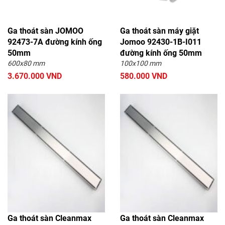
Phụ kiện phòng tắm Sewo
Bộ phụ kiện phòng tắm
Ga thoát sàn JOMOO
Ga thoát sàn máy giặt
Kệ cốc bàn chải
Phụ kiện phòng tắm
92473-7A đường kính ống
Jomoo 92430-1B-I011
COTTO
50mm
đường kính ống 50mm
Phụ kiện phòng tắm HUGE
Phụ kiện hút chân không
600x80 mm
100x100 mm
3.670.000 VND
580.000 VND
Móc áo
Phụ kiện phòng tắm Moen
Phụ kiện phòng tắm DK
Phụ kiện sen tắm
Tay vịn phòng tắm
Phụ kiện phòng tắm BAO
Phụ kiện phòng tắm
Dây phơi thông minh
Hansgrohe
Ga thoát sàn
Phụ kiện phòng tắm
DaelimBath
Phụ kiện phòng tắm
Vòi xịt toilet
Viglacera
Xi phông - Ống thải
Phụ kiện phòng tắm
Ga thoát sàn Cleanmax
Ga thoát sàn Cleanmax
Bancoot