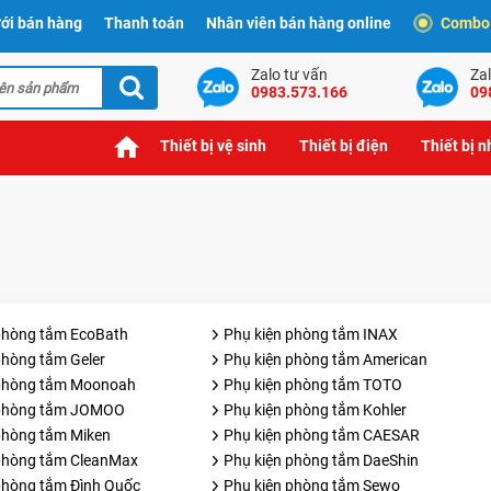
ới bán hàng
Thanh toán
Nhân viên bán hàng online
Combo t
Zalo tư vấn
Zal
0983.573.166
09
Thiết bị vệ sinh
Thiết bị điện
Thiết bị 
phòng tắm EcoBath
Phụ kiện phòng tắm INAX
phòng tắm Geler
Phụ kiện phòng tắm American
 phòng tắm Moonoah
Phụ kiện phòng tắm TOTO
 phòng tắm JOMOO
Phụ kiện phòng tắm Kohler
phòng tắm Miken
Phụ kiện phòng tắm CAESAR
phòng tắm CleanMax
Phụ kiện phòng tắm DaeShin
phòng tắm Đình Quốc
Phụ kiện phòng tắm Sewo