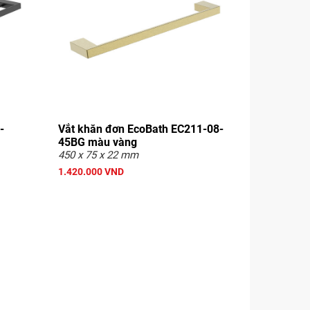
-
Vắt khăn đơn EcoBath EC211-08-
45BG màu vàng
450 x 75 x 22 mm
1.420.000 VND