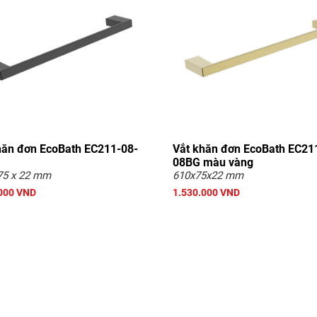
hăn đơn EcoBath EC211-08-
Vắt khăn đơn EcoBath EC21
08BG màu vàng
75 x 22 mm
610x75x22 mm
000 VND
1.530.000 VND