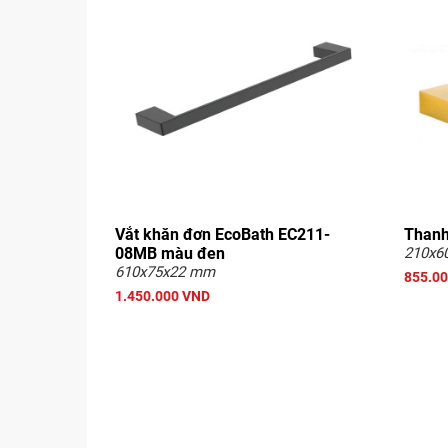
Vắt khăn đơn EcoBath EC211-
Thanh
08MB màu đen
210x6
610x75x22 mm
855.0
1.450.000 VND