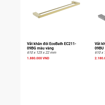
Vắt khăn đôi EcoBath EC211-
Vắt k
09BG màu vàng
09BU 
610 x 125 x 22 mm
610 x 
1.880.000 VND
2.180.