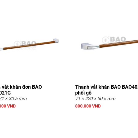
 vắt khăn đơn BAO
Thanh vắt khăn BAO BAO4
021G
phối gỗ
71 × 30.5 mm
71 × 220 × 30.5 mm
000 VND
800.000 VND