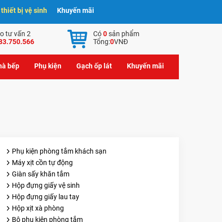
hiết bị vệ sinh
Khuyến mãi
o tư vấn 2
Có
0
sản phẩm
83.750.566
Tổng:
0
VNĐ
nhà bếp
Phụ kiện
Gạch ốp lát
Khuyến mãi
Phụ kiện phòng tắm khách sạn
Máy xịt cồn tự động
Giàn sấy khăn tắm
Hộp đựng giấy vệ sinh
Hộp đựng giấy lau tay
Hộp xịt xà phòng
Bộ phụ kiện phòng tắm