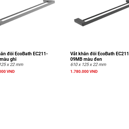
hăn đôi EcoBath EC211-
Vắt khăn đôi EcoBath EC211
màu ghi
09MB màu đen
125 x 22 mm
610 x 125 x 22 mm
000 VND
1.780.000 VND