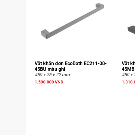
Vắt khăn đơn EcoBath EC211-08-
Vắt k
45BU màu ghi
45MB
450 x 75 x 22 mm
450 x 
1.590.000 VND
1.310.