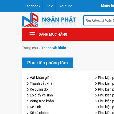
Mạng lư
Facebook
Zalo
Youtube
DANH MỤC HÃNG
Trang chủ
»
Thanh vắt khăn
Phụ kiện phòng tắm
Vắt khăn giàn
Phụ kiện 
Thanh vắt khăn
Phụ kiện 
Kệ đựng đồ
Phụ kiện
Lô giấy vệ sinh
Phụ kiện
Vòng treo khăn
Phụ kiện 
Kệ kính
Phụ kiện 
Kệ xà phòng
Phụ kiện 