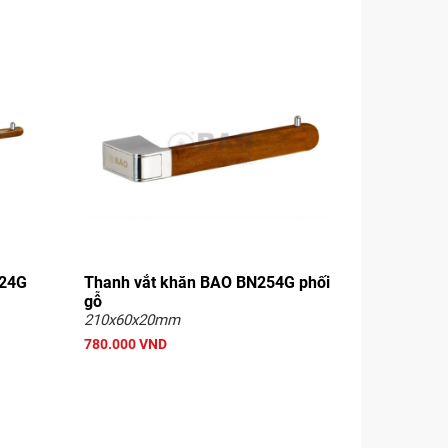
024G
Thanh vắt khăn BAO BN254G phối
gỗ
210x60x20mm
780.000 VND