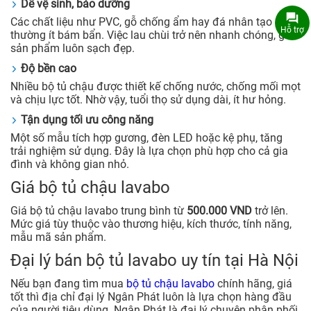
Dễ vệ sinh, bảo dưỡng
Các chất liệu như PVC, gỗ chống ẩm hay đá nhân tạo
Hỗ trợ
thường ít bám bẩn. Việc lau chùi trở nên nhanh chóng, giữ
sản phẩm luôn sạch đẹp.
Độ bền cao
Nhiều bộ tủ chậu được thiết kế chống nước, chống mối mọt
và chịu lực tốt. Nhờ vậy, tuổi thọ sử dụng dài, ít hư hỏng.
Tận dụng tối ưu công năng
Một số mẫu tích hợp gương, đèn LED hoặc kệ phụ, tăng
trải nghiệm sử dụng. Đây là lựa chọn phù hợp cho cả gia
đình và không gian nhỏ.
Giá bộ tủ chậu lavabo
Giá bộ tủ chậu lavabo trung bình từ
500.000 VND
trở lên.
Mức giá tùy thuộc vào thương hiệu, kích thước, tính năng,
mẫu mã sản phẩm.
Đại lý bán bộ tủ lavabo uy tín tại Hà Nội
Nếu bạn đang tìm mua
bộ tủ chậu lavabo
chính hãng, giá
tốt thì địa chỉ đại lý Ngân Phát luôn là lựa chọn hàng đầu
của người tiêu dùng. Ngân Phát là đại lý chuyên phân phối