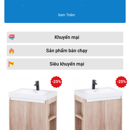
Bộ tủ chậu HUGE
Bộ tủ chậu GORLDE
Xem Thêm
Bộ tủ chậu Bravat
Bộ tủ chậu inox
Bộ tủ chậu Sáng Tạo
Bộ tủ chậu SENLI
Khuyến mại
Bộ tủ chậu PVC cao cấp
Bộ tủ chậu bằng nhựa
NP
Sản phẩm bán chạy
Bộ tủ chậu Moonoah
Bộ tủ chậu Plywood
Siêu khuyến mại
Bộ tủ chậu DADA
Bộ tủ chậu KOHLER
Bộ tủ chậu Govern
Bộ tủ chậu AKHOA
-25%
-25%
Bộ tủ chậu Samwon
Bộ tủ chậu Sewo
Bộ tủ chậu Viglacera
Bộ tủ chậu INAX
Bộ tủ chậu Supor
Bộ tủ chậu HKXIMOR
Bộ tủ chậu Cappella
Bộ tủ chậu Fasheng
Bộ tủ chậu Saizhou
Bộ tủ chậu JOMOO