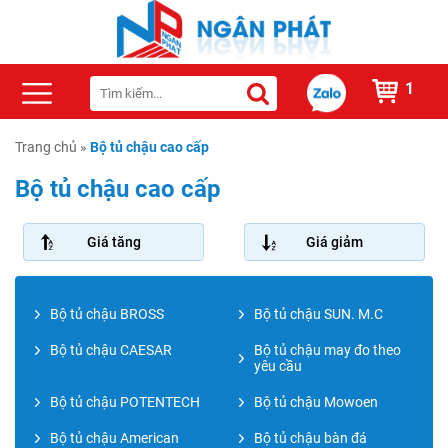
1
Trang chủ
»
Bộ tủ chậu cao cấp
Bộ tủ chậu cao cấp
Giá tăng
Giá giảm
Bộ tủ chậu BROSS
Bộ tủ chậu SUN. M.C
Bộ tủ chậu CAESAR
Bộ tủ chậu may đo theo
yêu cầu
Bộ tủ chậu POTENTECH
Bộ tủ chậu Mowoen
Bộ tủ chậu American
Bộ tủ chậu bàn đá