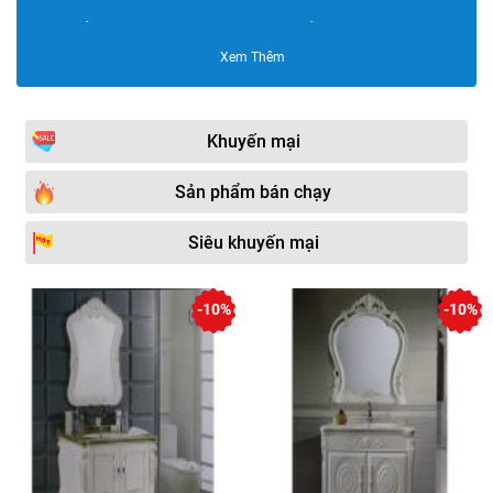
Bộ tủ chậu HUGE
Bộ tủ chậu GORLDE
Xem Thêm
Bộ tủ chậu Bravat
Bộ tủ chậu inox
Bộ tủ chậu Sáng Tạo
Bộ tủ chậu SENLI
Khuyến mại
Bộ tủ chậu PVC cao cấp
Bộ tủ chậu bằng nhựa
NP
Sản phẩm bán chạy
Bộ tủ chậu Moonoah
Bộ tủ chậu Plywood
Siêu khuyến mại
Bộ tủ chậu DADA
Bộ tủ chậu KOHLER
Bộ tủ chậu Govern
Bộ tủ chậu AKHOA
-10%
-10%
Bộ tủ chậu Samwon
Bộ tủ chậu Sewo
Bộ tủ chậu Viglacera
Bộ tủ chậu INAX
Bộ tủ chậu Supor
Bộ tủ chậu HKXIMOR
Bộ tủ chậu Cappella
Bộ tủ chậu Fasheng
Bộ tủ chậu Saizhou
Bộ tủ chậu JOMOO