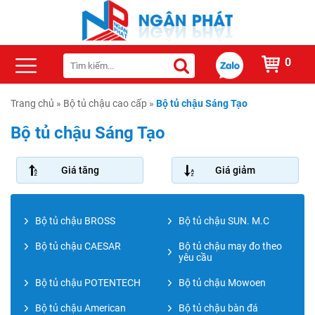
0
Trang chủ
»
Bộ tủ chậu cao cấp
»
Bộ tủ chậu Sáng Tạo
Bộ tủ chậu Sáng Tạo
Giá tăng
Giá giảm
Bộ tủ chậu BROSS
Bộ tủ chậu SUN. M.C
Bộ tủ chậu CAESAR
Bộ tủ chậu may đo theo
yêu cầu
Bộ tủ chậu POTENTECH
Bộ tủ chậu Mowoen
Bộ tủ chậu American
Bộ tủ chậu bàn đá