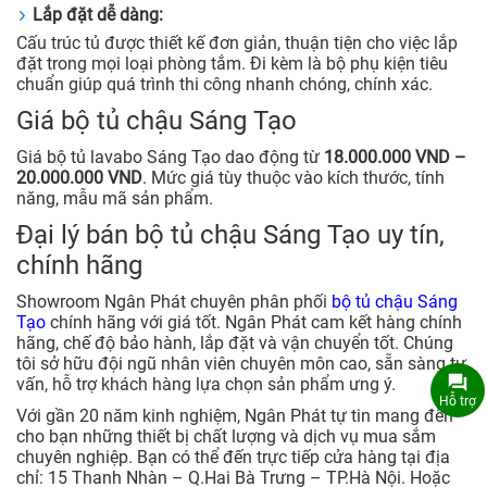
Lắp đặt dễ dàng:
Cấu trúc tủ được thiết kế đơn giản, thuận tiện cho việc lắp
đặt trong mọi loại phòng tắm. Đi kèm là bộ phụ kiện tiêu
chuẩn giúp quá trình thi công nhanh chóng, chính xác.
Giá bộ tủ chậu Sáng Tạo
Giá bộ tủ lavabo Sáng Tạo dao động từ
18.000.000 VND –
20.000.000 VND
. Mức giá tùy thuộc vào kích thước, tính
năng, mẫu mã sản phẩm.
Đại lý bán bộ tủ chậu Sáng Tạo uy tín,
chính hãng
Showroom Ngân Phát chuyên phân phối
bộ tủ chậu Sáng
Tạo
chính hãng với giá tốt. Ngân Phát cam kết hàng chính
hãng, chế độ bảo hành, lắp đặt và vận chuyển tốt. Chúng
tôi sở hữu đội ngũ nhân viên chuyên môn cao, sẵn sàng tư
vấn, hỗ trợ khách hàng lựa chọn sản phẩm ưng ý.
Hỗ trợ
Với gần 20 năm kinh nghiệm, Ngân Phát tự tin mang đến
cho bạn những thiết bị chất lượng và dịch vụ mua sắm
chuyên nghiệp. Bạn có thể đến trực tiếp cửa hàng tại địa
chỉ: 15 Thanh Nhàn – Q.Hai Bà Trưng – TP.Hà Nội. Hoặc