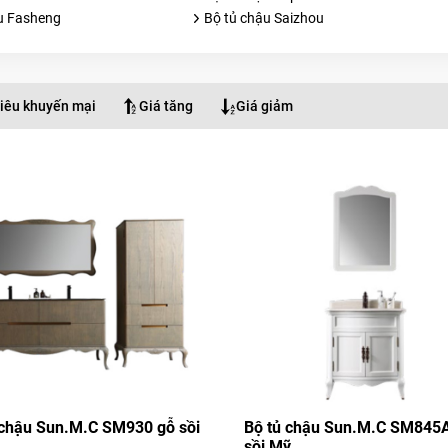
u Fasheng
Bộ tủ chậu Saizhou
iêu khuyến mại
Giá tăng
Giá giảm
 chậu Sun.M.C SM930 gỗ sồi
Bộ tủ chậu Sun.M.C SM845
sồi Mỹ