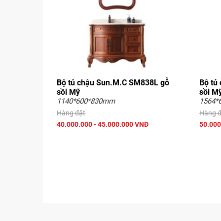
Bộ tủ chậu Sun.M.C SM838L gỗ
Bộ tủ
sồi Mỹ
sồi M
1140*600*830mm
1564*
Hàng đặt
Hàng đ
40.000.000 - 45.000.000 VNĐ
50.000