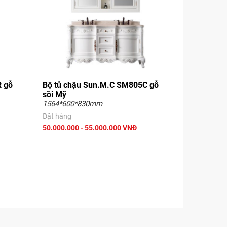
R gỗ
Bộ tủ chậu Sun.M.C SM805C gỗ
sồi Mỹ
1564*600*830mm
Đặt hàng
50.000.000 - 55.000.000 VNĐ