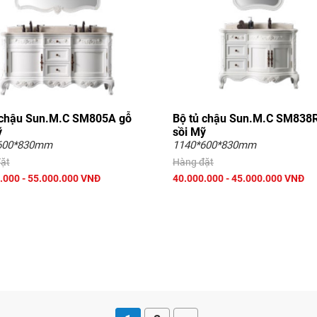
 chậu Sun.M.C SM805A gỗ
Bộ tủ chậu Sun.M.C SM838
ỹ
sồi Mỹ
600*830mm
1140*600*830mm
ặt
Hàng đặt
.000 - 55.000.000 VNĐ
40.000.000 - 45.000.000 VNĐ