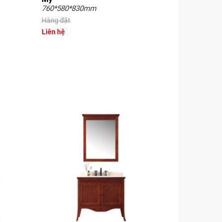
760*580*830mm
Hàng đặt
Liên hệ