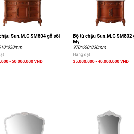
 chậu Sun.M.C SM804 gỗ sồi
Bộ tủ chậu Sun.M.C SM802 
Mỹ
610*830mm
970*600*830mm
ặt
Hàng đặt
.000 - 50.000.000 VNĐ
35.000.000 - 40.000.000 VNĐ