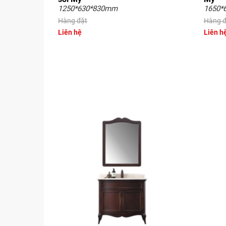
1250*630*830mm
1650*
Hàng đặt
Hàng đ
Liên hệ
Liên h