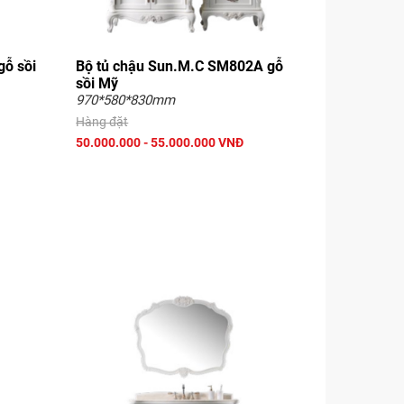
gỗ sồi
Bộ tủ chậu Sun.M.C SM802A gỗ
sồi Mỹ
970*580*830mm
Hàng đặt
50.000.000 - 55.000.000 VNĐ