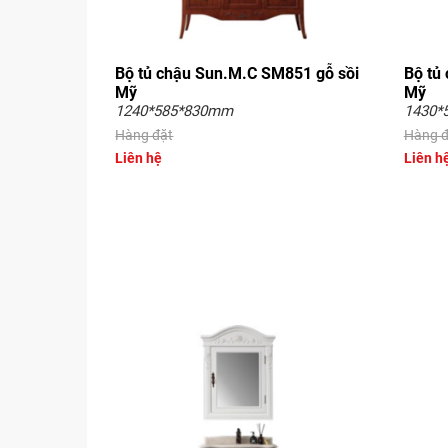
Bộ tủ chậu Sun.M.C SM851 gỗ sồi
Bộ tủ
Mỹ
Mỹ
1240*585*830mm
1430*
Hàng đặt
Hàng đ
Liên hệ
Liên h