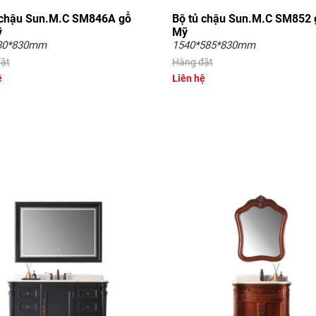
 chậu Sun.M.C SM846A gỗ
Bộ tủ chậu Sun.M.C SM852 
ỹ
Mỹ
80*830mm
1540*585*830mm
ặt
Hàng đặt
ệ
Liên hệ