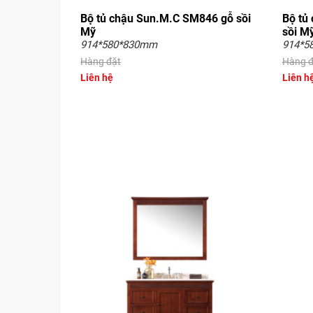
Bộ tủ chậu Sun.M.C SM846 gỗ sồi
Bộ tủ
Mỹ
sồi M
914*580*830mm
914*5
Hàng đặt
Hàng đ
Liên hệ
Liên h