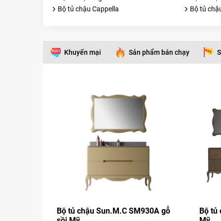
Bộ tủ chậu Cappella
Bộ tủ chậ
Khuyến mại
Sản phẩm bán chạy
S
Bộ tủ chậu Sun.M.C SM930A gỗ
Bộ tủ
sồi Mỹ
Mỹ