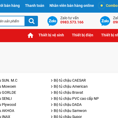
ới bán hàng
Thanh toán
Nhân viên bán hàng online
Combo t
Zalo tư vấn
Zal
0983.573.166
09
Thiết bị vệ sinh
Thiết bị điện
Thiết bị 
u SUN. M.C
Bộ tủ chậu CAESAR
ậu Mowoen
Bộ tủ chậu American
ậu GORLDE
Bộ tủ chậu Bravat
u SENLI
Bộ tủ chậu PVC cao cấp NP
u Plywood
Bộ tủ chậu DADA
ậu AKHOA
Bộ tủ chậu Samwon
u INAX
Bộ tủ chậu Supor