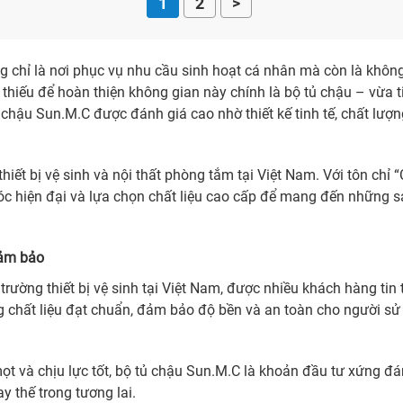
1
2
>
ng chỉ là nơi phục vụ nhu cầu sinh hoạt cá nhân mà còn là khôn
hiếu để hoàn thiện không gian này chính là bộ tủ chậu – vừa t
ủ chậu Sun.M.C được đánh giá cao nhờ thiết kế tinh tế, chất lượng
thiết bị vệ sinh và nội thất phòng tắm tại Việt Nam. Với tôn chỉ
c hiện đại và lựa chọn chất liệu cao cấp để mang đến những sả
đảm bảo
 trường thiết bị vệ sinh tại Việt Nam, được nhiều khách hàng t
ng chất liệu đạt chuẩn, đảm bảo độ bền và an toàn cho người sử
t và chịu lực tốt, bộ tủ chậu Sun.M.C là khoản đầu tư xứng đ
ay thế trong tương lai.