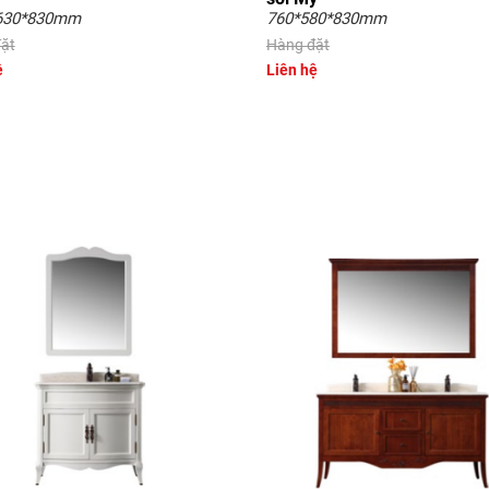
630*830mm
760*580*830mm
ặt
Hàng đặt
ệ
Liên hệ