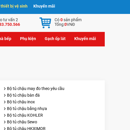
hiết bị vệ sinh
Khuyến mãi
o tư vấn 2
Có
0
sản phẩm
83.750.566
Tổng:
0
VNĐ
nhà bếp
Phụ kiện
Gạch ốp lát
Khuyến mãi
Bộ tủ chậu may đo theo yêu cầu
Bộ tủ chậu bàn đá
Bộ tủ chậu inox
Bộ tủ chậu bằng nhựa
Bộ tủ chậu KOHLER
Bộ tủ chậu Sewo
Bộ tủ chậu HKXIMOR