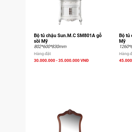
Bộ tủ chậu Sun.M.C SM801A gỗ
Bộ tủ
sồi Mỹ
Mỹ
802*600*830mm
1260*
Hàng đặt
Hàng đ
30.000.000 - 35.000.000 VNĐ
45.000