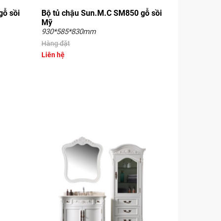
gỗ sồi
Bộ tủ chậu Sun.M.C SM850 gỗ sồi
Mỹ
930*585*830mm
Hàng đặt
Liên hệ