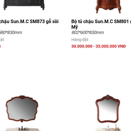
 chậu Sun.M.C SM873 gỗ sồi
Bộ tủ chậu Sun.M.C SM801 
Mỹ
580*830mm
802*600*830mm
ặt
Hàng đặt
ệ
30.000.000 - 35.000.000 VNĐ