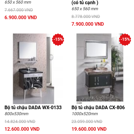
650 x 560 mm
(có tủ cạnh )
650 x 560 mm
7.667.000 VND
8.778.000 VND
6.900.000 VND
7.900.000 VND
-15%
-15%
Bộ tủ chậu DADA WX-0133
Bộ tủ chậu DADA CX-806
800x530mm
1000x520mm
14.824.000 VND
23.059.000 VND
12.600.000 VND
19.600.000 VND