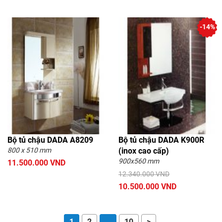
-14%
Bộ tủ chậu DADA A8209
Bộ tủ chậu DADA K900R
800 x 510 mm
(inox cao cấp)
900x560 mm
11.500.000 VND
12.340.000 VND
10.500.000 VND
1
2
…
10
>