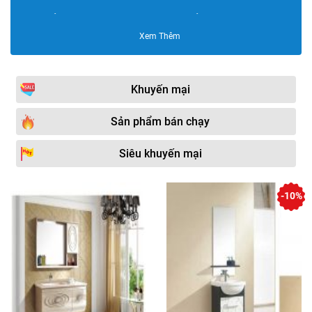
Bộ tủ chậu HUGE
Bộ tủ chậu GORLDE
Xem Thêm
Bộ tủ chậu Bravat
Bộ tủ chậu inox
Bộ tủ chậu Sáng Tạo
Bộ tủ chậu SENLI
Khuyến mại
Bộ tủ chậu PVC cao cấp
Bộ tủ chậu bằng nhựa
NP
Sản phẩm bán chạy
Bộ tủ chậu Moonoah
Bộ tủ chậu Plywood
Siêu khuyến mại
Bộ tủ chậu DADA
Bộ tủ chậu KOHLER
Bộ tủ chậu Govern
Bộ tủ chậu AKHOA
-10%
Bộ tủ chậu Samwon
Bộ tủ chậu Sewo
Bộ tủ chậu Viglacera
Bộ tủ chậu INAX
Bộ tủ chậu Supor
Bộ tủ chậu HKXIMOR
Bộ tủ chậu Cappella
Bộ tủ chậu Fasheng
Bộ tủ chậu Saizhou
Bộ tủ chậu JOMOO