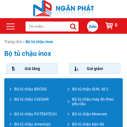
0
Trang chủ
»
Bộ tủ chậu inox
Bộ tủ chậu inox
Giá tăng
Giá giảm
Bộ tủ chậu BROSS
Bộ tủ chậu SUN. M.C
Bộ tủ chậu CAESAR
Bộ tủ chậu may đo theo
yêu cầu
Bộ tủ chậu POTENTECH
Bộ tủ chậu Mowoen
Bộ tủ chậu American
Bộ tủ chậu bàn đá