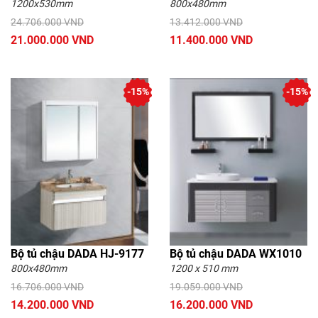
1200x530mm
800x480mm
24.706.000 VND
13.412.000 VND
21.000.000 VND
11.400.000 VND
-15%
-15%
Bộ tủ chậu DADA HJ-9177
Bộ tủ chậu DADA WX1010
800x480mm
1200 x 510 mm
16.706.000 VND
19.059.000 VND
14.200.000 VND
16.200.000 VND