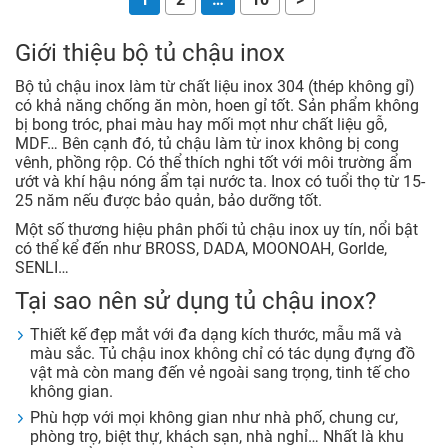
Giới thiệu bộ tủ chậu inox
Bộ tủ chậu inox làm từ chất liệu inox 304 (thép không gỉ)
có khả năng chống ăn mòn, hoen gỉ tốt. Sản phẩm không
bị bong tróc, phai màu hay mối mọt như chất liệu gỗ,
MDF… Bên cạnh đó, tủ chậu làm từ inox không bị cong
vênh, phồng rộp. Có thể thích nghi tốt với môi trường ẩm
ướt và khí hậu nóng ẩm tại nước ta. Inox có tuổi thọ từ 15-
25 năm nếu được bảo quản, bảo dưỡng tốt.
Một số thương hiệu phân phối tủ chậu inox uy tín, nổi bật
có thể kể đến như BROSS, DADA, MOONOAH, Gorlde,
SENLI…
Tại sao nên sử dụng tủ chậu inox?
Thiết kế đẹp mắt với đa dạng kích thước, mẫu mã và
màu sắc. Tủ chậu inox không chỉ có tác dụng đựng đồ
vật mà còn mang đến vẻ ngoài sang trọng, tinh tế cho
không gian.
Phù hợp với mọi không gian như nhà phố, chung cư,
phòng trọ, biệt thự, khách sạn, nhà nghỉ… Nhất là khu