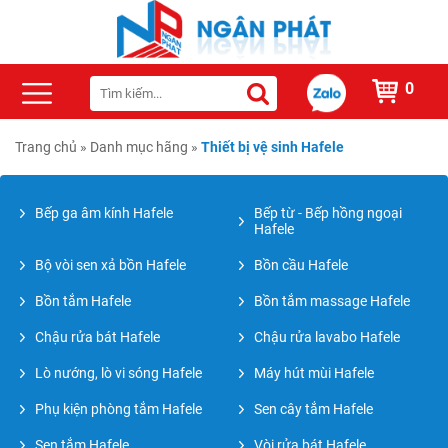
0
Trang chủ
»
Danh mục hãng
»
Thiết bị vệ sinh Hafele
Bếp ga âm kính Hafele
Bếp từ - Bếp hồng ngoại
Hafele
Bộ vòi sen xả bồn Hafele
Bồn cầu Hafele
Bồn tắm Hafele
Bồn tắm massage Hafele
Chậu rửa bát Hafele
Chậu rửa lavabo Hafele
Lò nướng, lò vi sóng Hafele
Máy hút mùi Hafele
Phụ kiện phòng tắm Hafele
Sen cây tắm Hafele
Sen tắm Hafele
Vòi rửa bát Hafele