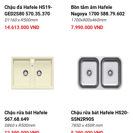
Chậu đá Hafele HS19-
Bồn tắm âm Hafele
GED2S80 570.35.370
Nagoya 1700 588.79.602
D1160 x R500mm
1700x800x460mm
14.613.000 VND
7.990.000 VND
Chậu rửa bát Hafele
Chậu rửa bát Hafele HS20-
567.68.649
SSN2R90S
D860 x R500mm
785D x 450R mm
12.590.000 VND
5.290.000 VND