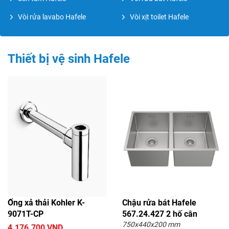
Vòi rửa lavabo Hafele
Vòi xịt toilet Hafele
Thiết bị vệ sinh Hafele
Ống xả thải Kohler K-
Chậu rửa bát Hafele
9071T-CP
567.24.427 2 hố cân
750x440x200 mm
4.176.700 VND