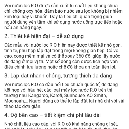
Vòi nước lọc R.O được sản xuất từ chất liệu không chứa
chì, chống oxy hóa, đảm bảo nước sau lọc không bị nhiễm
kim loại hay vi khuẩn. Đây là tiêu chí quan trọng giúp
người dùng yên tâm khi sử dụng nước uống trực tiếp hoặc
nấu ăn hằng ngày.
2. Thiết kế hiện đại – dễ sử dụng
Các mẫu vòi nước lọc R.O hiện nay được thiết kế nhỏ gọn,
tinh tế, phù hợp lắp đặt trong mọi không gian bếp. Cổ vòi
cao, cong mềm mại và có thể xoay 360 độ, giúp lấy nước
dễ dàng ở mọi vị trí. Một số dòng còn được tích hợp van
điều chỉnh lưu lượng hoặc chế độ khóa an toàn tiện lợi.
3. Lắp đặt nhanh chóng, tương thích đa dạng
Vòi nước lọc R.O có đầu nối tiêu chuẩn quốc tế, dễ dàng
kết hợp với hầu hết các loại máy lọc nước R.O trên thị
trường như Kangaroo, Karofi, Sunhouse, AO Smith,
Moonoah,… Người dùng có thể tự lắp đặt tại nhà chỉ với vài
thao tác đơn giản.
4. Độ bền cao – tiết kiệm chi phí lâu dài
Nhờ chất liệu cao cấp, vòi R.O có khả năng chống gỉ sét,