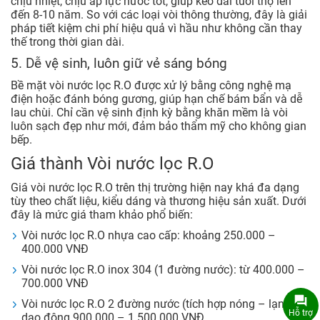
chịu nhiệt, chịu áp lực nước tốt, giúp kéo dài tuổi thọ lên
đến 8-10 năm. So với các loại vòi thông thường, đây là giải
pháp tiết kiệm chi phí hiệu quả vì hầu như không cần thay
thế trong thời gian dài.
5. Dễ vệ sinh, luôn giữ vẻ sáng bóng
Bề mặt vòi nước lọc R.O được xử lý bằng công nghệ mạ
điện hoặc đánh bóng gương, giúp hạn chế bám bẩn và dễ
lau chùi. Chỉ cần vệ sinh định kỳ bằng khăn mềm là vòi
luôn sạch đẹp như mới, đảm bảo thẩm mỹ cho không gian
bếp.
Giá thành Vòi nước lọc R.O
Giá vòi nước lọc R.O trên thị trường hiện nay khá đa dạng
tùy theo chất liệu, kiểu dáng và thương hiệu sản xuất. Dưới
đây là mức giá tham khảo phổ biến:
Vòi nước lọc R.O nhựa cao cấp: khoảng 250.000 –
400.000 VNĐ
Vòi nước lọc R.O inox 304 (1 đường nước): từ 400.000 –
700.000 VNĐ
Vòi nước lọc R.O 2 đường nước (tích hợp nóng – lạnh):
Hỗ trợ
dao động 900.000 – 1.500.000 VNĐ