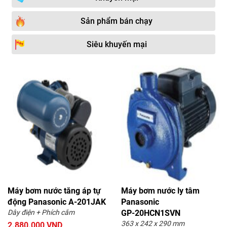
Sản phẩm bán chạy
Siêu khuyến mại
Máy bơm nước tăng áp tự
Máy bơm nước ly tâm
động Panasonic A-201JAK
Panasonic
Dây điện + Phích cắm
GP‑20HCN1SVN
363 x 242 x 290 mm
2.880.000 VND