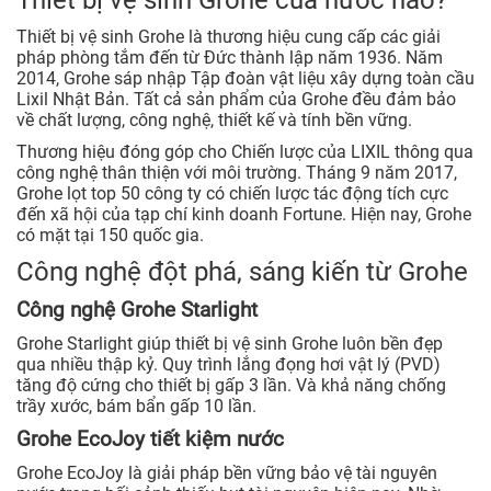
Thiết bị vệ sinh Grohe của nước nào?
Thiết bị vệ sinh Grohe là thương hiệu cung cấp các giải
pháp phòng tắm đến từ Đức thành lập năm 1936. Năm
2014, Grohe sáp nhập Tập đoàn vật liệu xây dựng toàn cầu
Lixil Nhật Bản. Tất cả sản phẩm của Grohe đều đảm bảo
về chất lượng, công nghệ, thiết kế và tính bền vững.
Thương hiệu đóng góp cho Chiến lược của LIXIL thông qua
công nghệ thân thiện với môi trường. Tháng 9 năm 2017,
Grohe lọt top 50 công ty có chiến lược tác động tích cực
đến xã hội của tạp chí kinh doanh Fortune. Hiện nay, Grohe
có mặt tại 150 quốc gia.
Công nghệ đột phá, sáng kiến từ Grohe
Công nghệ Grohe Starlight
Grohe Starlight giúp thiết bị vệ sinh Grohe luôn bền đẹp
qua nhiều thập kỷ. Quy trình lắng đọng hơi vật lý (PVD)
tăng độ cứng cho thiết bị gấp 3 lần. Và khả năng chống
trầy xước, bám bẩn gấp 10 lần.
Grohe EcoJoy tiết kiệm nước
Grohe EcoJoy là giải pháp bền vững bảo vệ tài nguyên