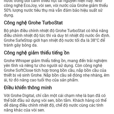
nước trong bối cảnh thiếu hụt tài nguyên hiện nay. Nhờ
công nghệ EcoJoy, vòi sen, vòi nước của Grohe giảm thiểu
50% lượng nước tiêu thụ mà vẫn đảm bảo hiệu suất sử
dụng.
Công nghệ Grohe TurboStat
Bộ phận điều chỉnh nhiệt độ Grohe TurboStat có khả năng
điều chỉnh nhiệt độ tức thì và duy trì nhiệt độ nước ổn định.
Grohe SafeStop giới hạn nhiệt độ nước tối đa là 38°C để
tránh gây bỏng da.
Công nghệ giảm thiểu tiếng ồn
Grohe Whisper giảm thiểu tiếng ồn, mang đến trải nghiệm
yên tĩnh và riêng tư cho người sử dụng. Còn công nghệ
Grohe SoftClose tích hợp trong bồn cầu, nắp bồn cầu của
thiết bị vệ sinh Grohe. Nắp bồn cầu sẽ đóng nhẹ nhàng, êm
ái, từ đó nâng cao tuổi thọ của sản phẩm.
Điều khiển thông minh
Với Grohe Digital, chỉ cần một cái chạm nhẹ là bạn đã có
thể bắt đầu sử dụng vòi sen, bồn tắm. Khách hàng có thể
dễ dàng điều chỉnh nhiệt độ, chế độ nước cùng các tính
năng khác của vòi sen.