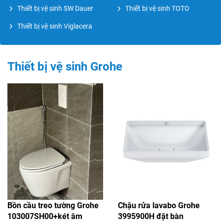
Thiết bị vệ sinh SW Dauer
Thiết bị vệ sinh TOTO
Thiết bị vệ sinh Viglacera
Thiết bị vệ sinh Grohe
Bồn cầu treo tường Grohe
Chậu rửa lavabo Grohe
103007SH00+két âm
3995900H đặt bàn