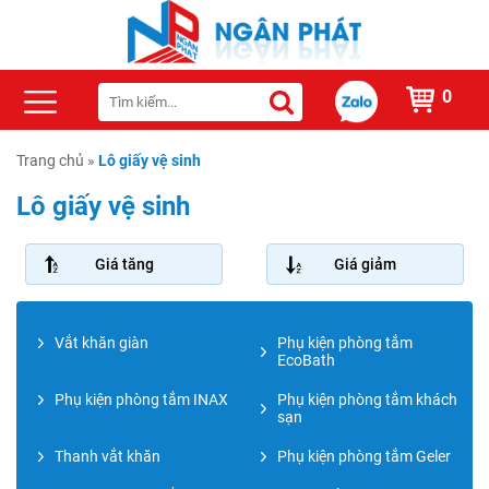
0
Trang chủ
»
Lô giấy vệ sinh
Lô giấy vệ sinh
Giá tăng
Giá giảm
Vắt khăn giàn
Phụ kiện phòng tắm
EcoBath
Phụ kiện phòng tắm INAX
Phụ kiện phòng tắm khách
sạn
Thanh vắt khăn
Phụ kiện phòng tắm Geler