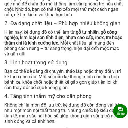
góc nhà để chứa đồ mà không làm căn phòng trở nên chật
chội. Nhờ đó, bạn có thể sắp xếp mọi thứ một cách ngăn
nắp, dễ tìm kiếm và khoa học hơn.
2. Đa dạng chất liệu – Phù hợp nhiều không gian
Hiện nay, kệ đựng đồ có thể làm từ
gỗ tự nhiên, gỗ công
nghiệp, kim loại sơn tĩnh điện, nhựa cao cấp, inox, tre hoặc
thậm chí là kính cường lực
. Mỗi chất liệu lại mang đến
phong cách riêng – từ sang trọng, hiện đại đến mộc mạc
và gần gũi.
3. Linh hoạt trong sử dụng
Bạn có thể dễ dàng di chuyển, tháo lắp hoặc thay đổi vị trí
kệ theo nhu cầu. Một số mẫu kệ thông minh còn tích hợp
bánh xe, khóa chốt hoặc thiết kế gấp gọn giúp tiện lợi khi
cần thay đổi bố cục không gian.
4. Tăng tính thẩm mỹ cho căn phòng
Không chỉ là món đồ lưu trữ, kệ đựng đồ còn đóng vai trò
như một món nội thất trang trí. Những chiếc kệ kiểu dáng
Hỗ trợ
tinh tế, màu sắc hài hòa sẽ giúp không gian sống trở nên
sinh động và cá tính hơn.