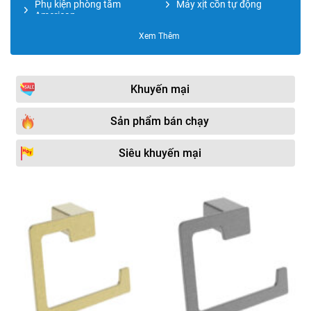
Phụ kiện phòng tắm
Máy xịt cồn tự động
American
Xem Thêm
Kệ đựng đồ
Phụ kiện phòng tắm
Moonoah
Phụ kiện phòng tắm TOTO
Giàn sấy khăn tắm
Khuyến mại
Lô giấy vệ sinh
Phụ kiện phòng tắm
JOMOO
Sản phẩm bán chạy
Phụ kiện phòng tắm Kohler
Hộp đựng giấy vệ sinh
Siêu khuyến mại
Vòng treo khăn
Phụ kiện phòng tắm Miken
Phụ kiện phòng tắm
Hộp đựng giấy lau tay
CAESAR
Kệ kính
Phụ kiện phòng tắm
CleanMax
Phụ kiện phòng tắm
Hộp xịt xà phòng
DaeShin
Kệ xà phòng
Phụ kiện phòng tắm Đình
Quốc