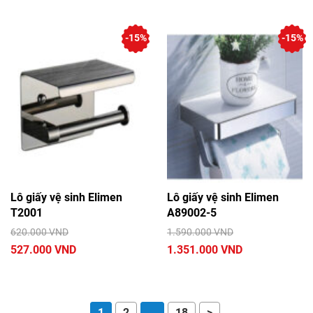
-15%
-15%
Lô giấy vệ sinh Elimen
Lô giấy vệ sinh Elimen
T2001
A89002-5
620.000 VND
1.590.000 VND
527.000 VND
1.351.000 VND
1
2
…
18
>