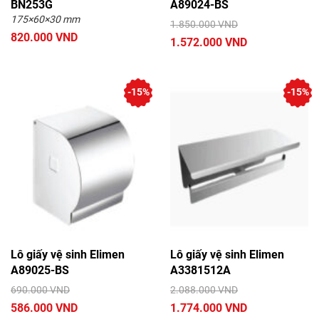
BN253G
A89024-BS
175×60×30 mm
1.850.000 VND
820.000 VND
1.572.000 VND
-15%
-15%
Lô giấy vệ sinh Elimen
Lô giấy vệ sinh Elimen
A89025-BS
A3381512A
690.000 VND
2.088.000 VND
586.000 VND
1.774.000 VND