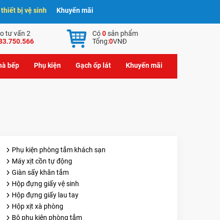
hiết bị vệ sinh
Khuyến mãi
o tư vấn 2
Có
0
sản phẩm
83.750.566
Tổng:
0
VNĐ
nhà bếp
Phụ kiện
Gạch ốp lát
Khuyến mãi
Phụ kiện phòng tắm khách sạn
Máy xịt cồn tự động
Giàn sấy khăn tắm
Hộp đựng giấy vệ sinh
Hộp đựng giấy lau tay
Hộp xịt xà phòng
Bộ phụ kiện phòng tắm