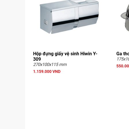
Hộp đựng giấy vệ sinh Hiwin Y-
Ga th
309
175x1
270x100x115 mm
550.0
1.159.000 VND