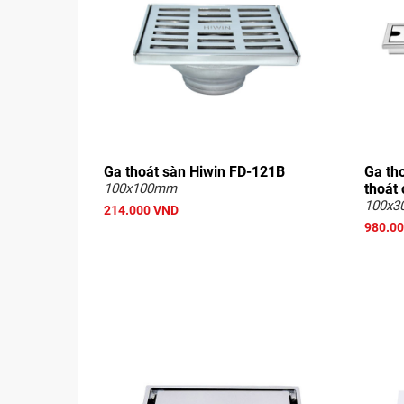
Ga thoát sàn Hiwin FD-121B
Ga th
100x100mm
thoát
100x
214.000 VND
980.0