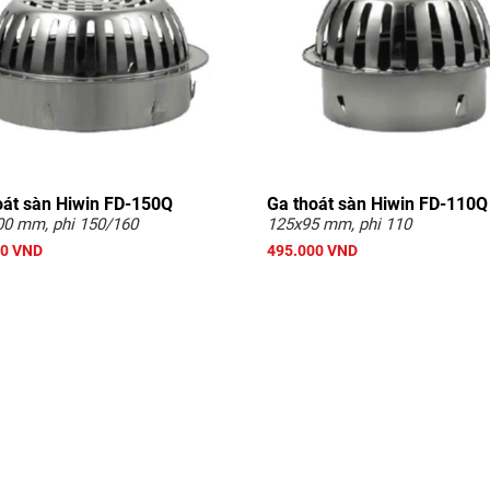
oát sàn Hiwin FD-150Q
Ga thoát sàn Hiwin FD-110Q
00 mm, phi 150/160
125x95 mm, phi 110
00 VND
495.000 VND