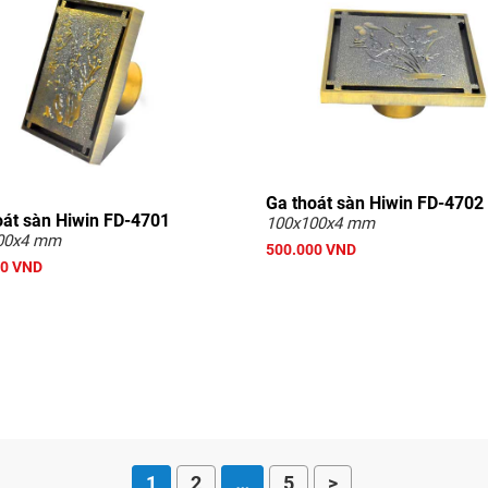
Ga thoát sàn Hiwin FD-4702
oát sàn Hiwin FD-4701
100x100x4 mm
00x4 mm
500.000 VND
00 VND
1
2
…
5
>