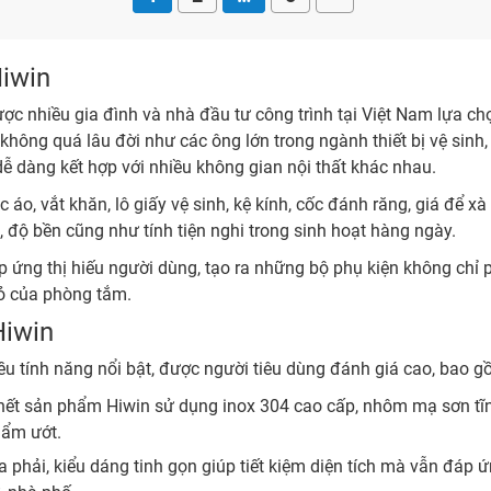
Hiwin
c nhiều gia đình và nhà đầu tư công trình tại Việt Nam lựa chọ
y không quá lâu đời như các ông lớn trong ngành thiết bị vệ sin
dễ dàng kết hợp với nhiều không gian nội thất khác nhau.
o, vắt khăn, lô giấy vệ sinh, kệ kính, cốc đánh răng, giá để x
, độ bền cũng như tính tiện nghi trong sinh hoạt hàng ngày.
 ứng thị hiếu người dùng, tạo ra những bộ phụ kiện không chỉ
hỏ của phòng tắm.
Hiwin
u tính năng nổi bật, được người tiêu dùng đánh giá cao, bao g
 hết sản phẩm Hiwin sử dụng inox 304 cao cấp, nhôm mạ sơn tĩ
 ẩm ướt.
ừa phải, kiểu dáng tinh gọn giúp tiết kiệm diện tích mà vẫn đá