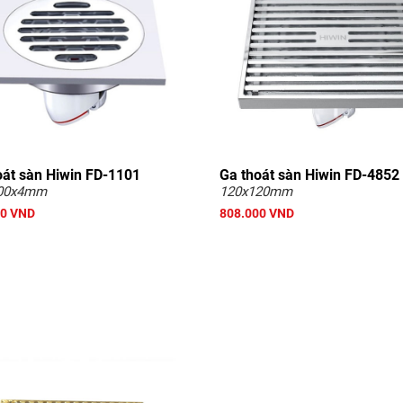
oát sàn Hiwin FD-1101
Ga thoát sàn Hiwin FD-4852
00x4mm
120x120mm
00 VND
808.000 VND