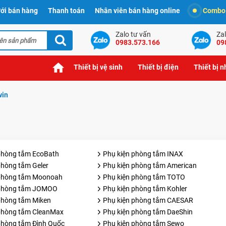
ới bán hàng
Thanh toán
Nhân viên bán hàng online
Combo t
Zalo tư vấn
Zal
0983.573.166
09
Thiết bị vệ sinh
Thiết bị điện
Thiết bị 
win
phòng tắm EcoBath
Phụ kiện phòng tắm INAX
phòng tắm Geler
Phụ kiện phòng tắm American
 phòng tắm Moonoah
Phụ kiện phòng tắm TOTO
 phòng tắm JOMOO
Phụ kiện phòng tắm Kohler
phòng tắm Miken
Phụ kiện phòng tắm CAESAR
phòng tắm CleanMax
Phụ kiện phòng tắm DaeShin
phòng tắm Đình Quốc
Phụ kiện phòng tắm Sewo