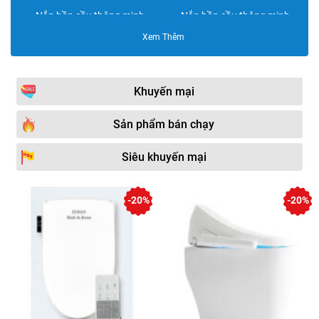
Nắp bồn cầu thông minh
Nắp bồn cầu thông minh
Blooming
Hafele
Xem Thêm
Nắp rửa điện tử ToTo
Nắp bồn cầu thông minh
Viglacera
Nắp bồn cầu thông minh
Nắp bồn cầu thông minh
Khuyến mại
Moen
HuynDae Bidet
Sản phẩm bán chạy
Nắp bồn cầu thông minh
Nắp bồn cầu thông minh
Kohler
Kazoshi
Siêu khuyến mại
Nắp bồn cầu thông minh
Nắp bồn cầu thông minh
HUGE
Chungho
-20%
-20%
Nắp bồn cầu thông minh
Nắp bồn cầu thông minh
Duravit
MCM
Nắp bồn cầu thông minh
Nắp bồn cầu thông minh
Caesar
Arca
Nắp bồn cầu thông minh
Nắp bồn cầu thông minh
Nofox
JOMOO
Nắp bồn cầu thông minh
Nắp bồn cầu thông minh