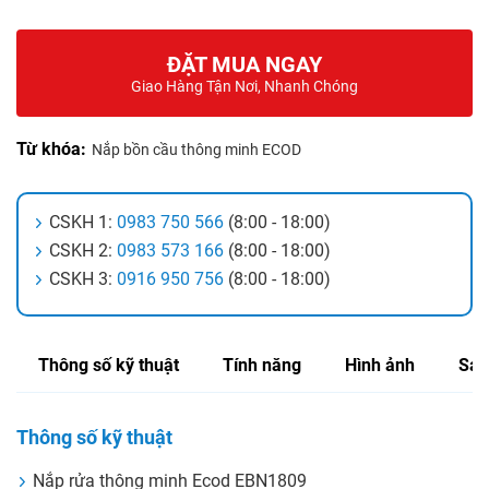
ĐẶT MUA NGAY
Giao Hàng Tận Nơi, Nhanh Chóng
Từ khóa:
Nắp bồn cầu thông minh ECOD
CSKH 1:
0983 750 566
(8:00 - 18:00)
CSKH 2:
0983 573 166
(8:00 - 18:00)
CSKH 3:
0916 950 756
(8:00 - 18:00)
Thông số kỹ thuật
Tính năng
Hình ảnh
Sản
Thông số kỹ thuật
Nắp rửa thông minh Ecod EBN1809