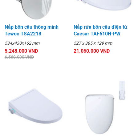
Nắp bồn cầu thông minh
Nắp rửa bồn cầu điện tử
Tewon TSA2218
Caesar TAF610H-PW
534x430x162 mm
527 x 385 x 129 mm
5.248.000 VND
21.060.000 VND
6.560.000 VND