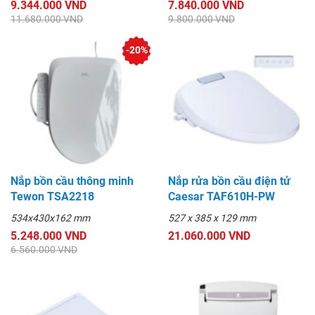
9.344.000 VND
7.840.000 VND
11.680.000 VND
9.800.000 VND
-20%
Nắp bồn cầu thông minh
Nắp rửa bồn cầu điện tử
Tewon TSA2218
Caesar TAF610H-PW
534x430x162 mm
527 x 385 x 129 mm
5.248.000 VND
21.060.000 VND
6.560.000 VND