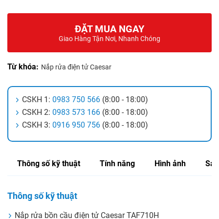
ĐẶT MUA NGAY
Giao Hàng Tận Nơi, Nhanh Chóng
Từ khóa:
Nắp rửa điện tử Caesar
CSKH 1:
0983 750 566
(8:00 - 18:00)
CSKH 2:
0983 573 166
(8:00 - 18:00)
CSKH 3:
0916 950 756
(8:00 - 18:00)
Thông số kỹ thuật
Tính năng
Hình ảnh
Sản
Thông số kỹ thuật
Nắp rửa bồn cầu điện tử Caesar TAF710H