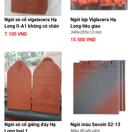
Ngói sò cổ vigalacera Hạ
Ngói lợp Viglacera Hạ
Long II-A1 không có chân
Long tiêu giao
340x205x13 mm
7.100 VND
15.500 VND
Ngói sò cổ giếng đáy Hạ
Ngói màu Secoin S2-13
Long loại 1
Màu đỏ ghi xám