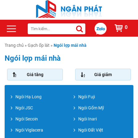
0
Trang chủ
»
Gạch ốp lát
»
Ngói lợp mái nhà
Ngói lợp mái nhà
Giá tăng
Giá giảm
Ngói Hạ Long
Ngói Fuji
Ngói JSC
Ngói Gốm Mỹ
Ngói Secoin
Ngói Inari
Ngói Viglacera
Ngói Đất Việt