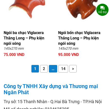
Hỗ trợ
Ngói ba chạc Viglacera
Ngói bốn chạc Viglacera
Thăng Long – Phụ kiện
Thăng Long – Phụ kiện
ngói sóng
ngói sóng
145x270 mm
145x270 mm
75.000 VND
95.000 VND
1
2
…
14
>
Công ty TNHH Xây dựng và Thương mại
Ngân Phát
Trụ sở: 15 Thanh Nhàn - Q.Hai Bà Trưng - TP.Hà Nội