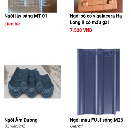
Ngói lấy sáng MT-01
Ngói sò cổ vigalacera Hạ
Long II có mấu gài
Liên hệ
7.500 VND
Ngói Âm Dương
Ngói màu FUJI sóng M26
32 viên/m2
Giá/m²