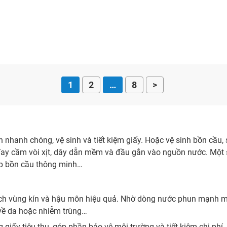
1
2
…
8
>
 kín nhanh chóng, vệ sinh và tiết kiệm giấy. Hoặc vệ sinh bồn cầu
: Tay cầm vòi xịt, dây dẫn mềm và đầu gắn vào nguồn nước. Một 
 hợp bồn cầu thông minh…
sạch vùng kín và hậu môn hiệu quả. Nhờ dòng nước phun mạnh m
 về da hoặc nhiễm trùng…
ng giấy tiêu thụ, góp phần bảo vệ môi trường và tiết kiệm chi phí.