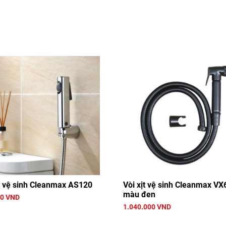
ịt vệ sinh Cleanmax AS120
Vòi xịt vệ sinh Cleanmax VX
màu đen
00 VND
1.040.000 VND