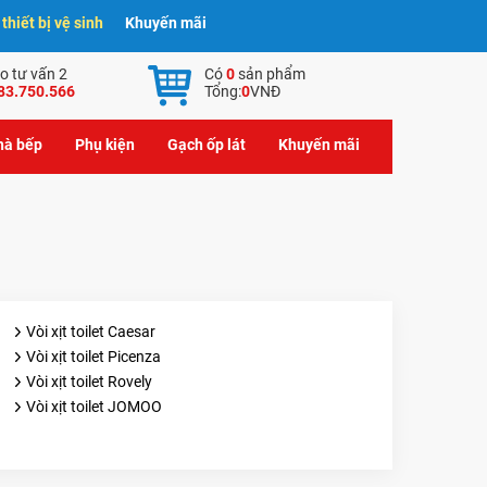
hiết bị vệ sinh
Khuyến mãi
o tư vấn 2
Có
0
sản phẩm
83.750.566
Tổng:
0
VNĐ
nhà bếp
Phụ kiện
Gạch ốp lát
Khuyến mãi
Vòi xịt toilet Caesar
Vòi xịt toilet Picenza
Vòi xịt toilet Rovely
Vòi xịt toilet JOMOO