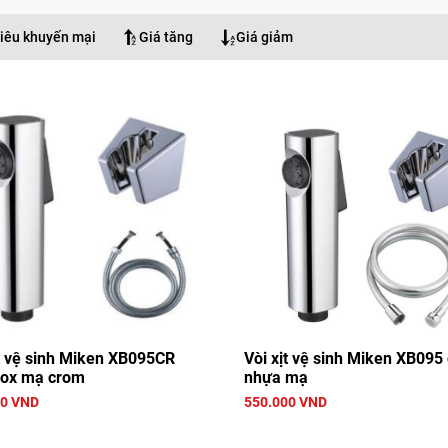
iêu khuyến mại
Giá tăng
Giá giảm
ịt vệ sinh Miken XB095CR
Vòi xịt vệ sinh Miken XB095
nox mạ crom
nhựa mạ
00 VND
550.000 VND