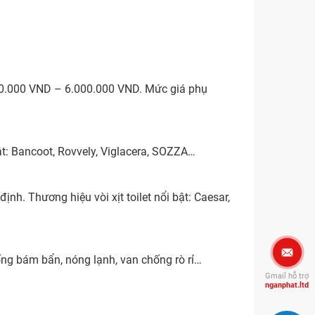
100.000 VND – 6.000.000 VND. Mức giá phụ
ật: Bancoot, Rovvely, Viglacera, SOZZA…
h. Thương hiệu vòi xịt toilet nổi bật: Caesar,
ống bám bẩn, nóng lạnh, van chống rò rỉ…
Gmail hỗ trợ
nganphat.ltd