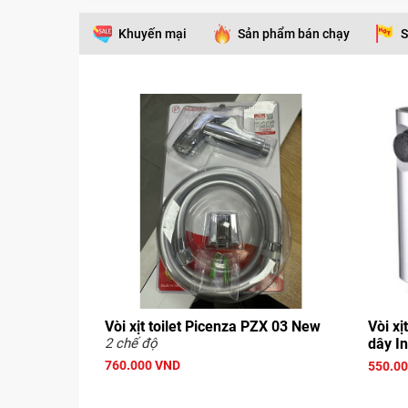
Khuyến mại
Sản phẩm bán chạy
S
Vòi xịt toilet Picenza PZX 03 New
Vòi x
2 chế độ
dây I
760.000 VND
550.0