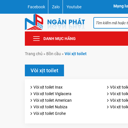
Mạng lư
Facebook
Zalo
Youtube
DANH MỤC HÃNG
Trang chủ
»
Bồn cầu
»
Vòi xịt toilet
Vòi xịt toilet
Vòi xịt toilet Inax
Vòi xịt to
Vòi xịt toilet Viglacera
Vòi xịt toi
Vòi xịt toilet American
Vòi xịt toi
Vòi xịt toilet Nubiza
Vòi xịt toi
Vòi xịt toilet Grohe