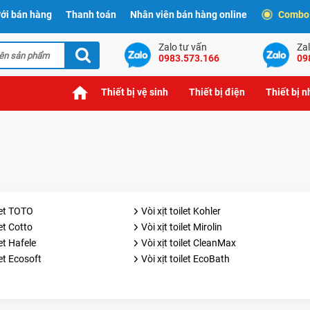
ới bán hàng
Thanh toán
Nhân viên bán hàng online
Combo t
Zalo tư vấn
Zal
0983.573.166
09
Thiết bị vệ sinh
Thiết bị điện
Thiết bị 
ilet TOTO
Vòi xịt toilet Kohler
let Cotto
Vòi xịt toilet Mirolin
let Hafele
Vòi xịt toilet CleanMax
let Ecosoft
Vòi xịt toilet EcoBath