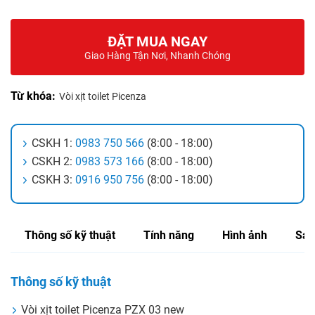
ĐẶT MUA NGAY
Giao Hàng Tận Nơi, Nhanh Chóng
Từ khóa:
Vòi xịt toilet Picenza
CSKH 1:
0983 750 566
(8:00 - 18:00)
CSKH 2:
0983 573 166
(8:00 - 18:00)
CSKH 3:
0916 950 756
(8:00 - 18:00)
Thông số kỹ thuật
Tính năng
Hình ảnh
Sản
Thông số kỹ thuật
Vòi xịt toilet Picenza PZX 03 new