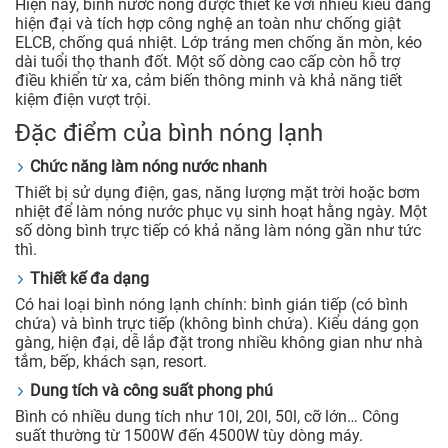
Hiện nay, bình nước nóng được thiết kế với nhiều kiểu dáng
hiện đại và tích hợp công nghệ an toàn như chống giật
ELCB, chống quá nhiệt. Lớp tráng men chống ăn mòn, kéo
dài tuổi thọ thanh đốt. Một số dòng cao cấp còn hỗ trợ
điều khiển từ xa, cảm biến thông minh và khả năng tiết
kiệm điện vượt trội.
Đặc điểm của bình nóng lạnh
Chức năng làm nóng nước nhanh
Thiết bị sử dụng điện, gas, năng lượng mặt trời hoặc bơm
nhiệt để làm nóng nước phục vụ sinh hoạt hằng ngày. Một
số dòng bình trực tiếp có khả năng làm nóng gần như tức
thì.
Thiết kế đa dạng
Có hai loại bình nóng lạnh chính: bình gián tiếp (có bình
chứa) và bình trực tiếp (không bình chứa). Kiểu dáng gọn
gàng, hiện đại, dễ lắp đặt trong nhiều không gian như nhà
tắm, bếp, khách sạn, resort.
Dung tích và công suất phong phú
Bình có nhiều dung tích như 10l, 20l, 50l, cỡ lớn… Công
suất thường từ 1500W đến 4500W tùy dòng máy.