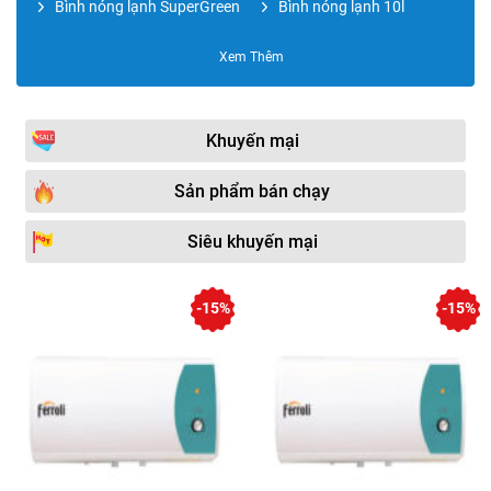
Bình nóng lạnh SuperGreen
Bình nóng lạnh 10l
Bình nóng lạnh RAPIDO
Bình nóng lạnh Electrolux
Xem Thêm
Bình nóng lạnh CENTON
Bình nóng lạnh Rheem
Bình nóng lạnh 15l
Bình nóng lạnh RAPIDO
Khuyến mại
OBEL
Bình nước nóng
Bình nóng lạnh 20l
Sản phẩm bán chạy
KANGAROO
Bình nóng lạnh ROSSI
Bình nóng lạnh Atlantic
Siêu khuyến mại
Bình nước nóng bơm nhiệt
Bình nóng lạnh 30l
HEAT PUM
-15%
-15%
Bình nóng lạnh OLYMPIC
Phụ kiện bình nóng lạnh
Máy nước nóng Heat
Bình nóng lạnh 40l
Pump
Bình nóng lạnh 50l