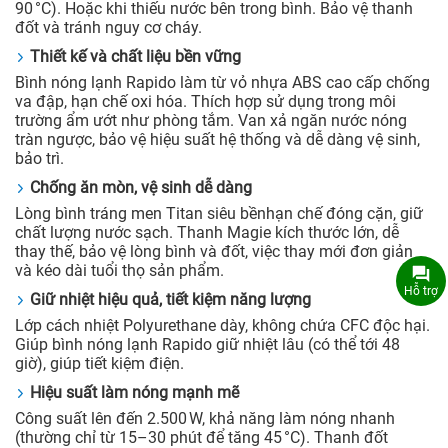
90 °C). Hoặc khi thiếu nước bên trong bình. Bảo vệ thanh
đốt và tránh nguy cơ cháy.
Thiết kế và chất liệu bền vững
Bình nóng lạnh Rapido làm từ vỏ nhựa ABS cao cấp chống
va đập, hạn chế oxi hóa. Thích hợp sử dụng trong môi
trường ẩm ướt như phòng tắm. Van xả ngăn nước nóng
tràn ngược, bảo vệ hiệu suất hệ thống và dễ dàng vệ sinh,
bảo trì.
Chống ăn mòn, vệ sinh dễ dàng
Lòng bình tráng men Titan siêu bềnhạn chế đóng cặn, giữ
chất lượng nước sạch. Thanh Magie kích thước lớn, dễ
thay thế, bảo vệ lòng bình và đốt, việc thay mới đơn giản
và kéo dài tuổi thọ sản phẩm.
Hỗ trợ
Giữ nhiệt hiệu quả, tiết kiệm năng lượng
Lớp cách nhiệt Polyurethane dày, không chứa CFC độc hại.
Giúp bình nóng lạnh Rapido giữ nhiệt lâu (có thể tới 48
giờ), giúp tiết kiệm điện.
Hiệu suất làm nóng mạnh mẽ
Công suất lên đến 2.500 W, khả năng làm nóng nhanh
(thường chỉ từ 15–30 phút để tăng 45 °C). Thanh đốt