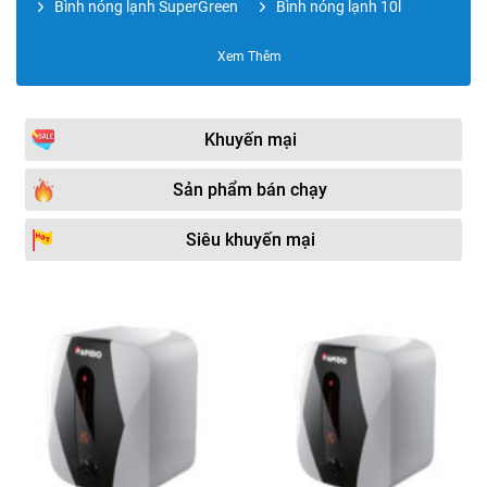
Bình nóng lạnh SuperGreen
Bình nóng lạnh 10l
Bình nóng lạnh RAPIDO
Bình nóng lạnh Electrolux
Xem Thêm
Bình nóng lạnh CENTON
Bình nóng lạnh Rheem
Bình nóng lạnh 15l
Bình nóng lạnh RAPIDO
Khuyến mại
OBEL
Bình nước nóng
Bình nóng lạnh 20l
Sản phẩm bán chạy
KANGAROO
Bình nóng lạnh ROSSI
Bình nóng lạnh Atlantic
Siêu khuyến mại
Bình nước nóng bơm nhiệt
Bình nóng lạnh 30l
HEAT PUM
Bình nóng lạnh OLYMPIC
Phụ kiện bình nóng lạnh
Máy nước nóng Heat
Bình nóng lạnh 40l
Pump
Bình nóng lạnh 50l