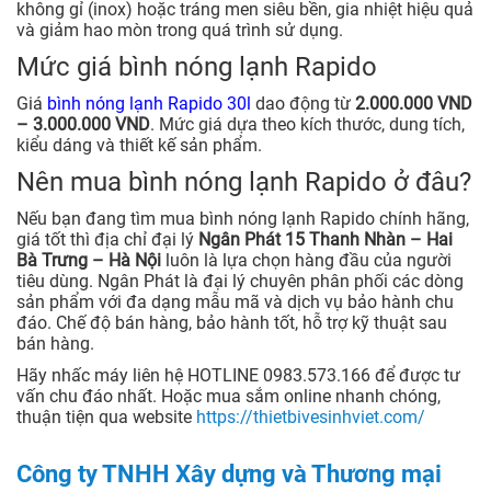
không gỉ (inox) hoặc tráng men siêu bền, gia nhiệt hiệu quả
và giảm hao mòn trong quá trình sử dụng.
Mức giá bình nóng lạnh Rapido
Giá
bình nóng lạnh Rapido 30l
dao động từ
2.000.000 VND
– 3.000.000 VND
. Mức giá dựa theo kích thước, dung tích,
kiểu dáng và thiết kế sản phẩm.
Nên mua bình nóng lạnh Rapido ở đâu?
Nếu bạn đang tìm mua bình nóng lạnh Rapido chính hãng,
giá tốt thì địa chỉ đại lý
Ngân Phát 15 Thanh Nhàn – Hai
Bà Trưng – Hà Nội
luôn là lựa chọn hàng đầu của người
tiêu dùng. Ngân Phát là đại lý chuyên phân phối các dòng
sản phẩm với đa dạng mẫu mã và dịch vụ bảo hành chu
đáo. Chế độ bán hàng, bảo hành tốt, hỗ trợ kỹ thuật sau
bán hàng.
Hãy nhấc máy liên hệ HOTLINE 0983.573.166 để được tư
vấn chu đáo nhất. Hoặc mua sắm online nhanh chóng,
thuận tiện qua website
https://thietbivesinhviet.com/
Công ty TNHH Xây dựng và Thương mại