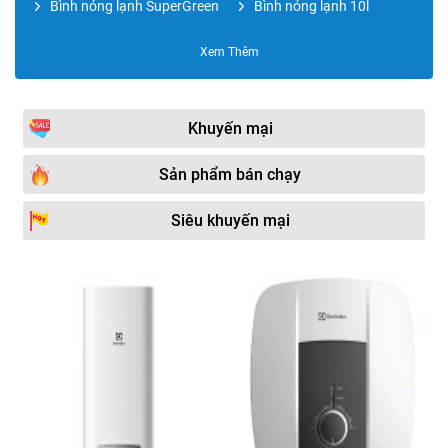
Bình nóng lạnh SuperGreen
Bình nóng lạnh 10l
Bình nóng lạnh RAPIDO
Bình nóng lạnh Electrolux
Xem Thêm
Bình nóng lạnh CENTON
Bình nóng lạnh Rheem
Bình nóng lạnh 15l
Bình nóng lạnh RAPIDO
Khuyến mại
OBEL
Bình nước nóng
Bình nóng lạnh 20l
Sản phẩm bán chạy
KANGAROO
Bình nóng lạnh ROSSI
Bình nóng lạnh Atlantic
Siêu khuyến mại
Bình nước nóng bơm nhiệt
Bình nóng lạnh 30l
HEAT PUM
Bình nóng lạnh OLYMPIC
Phụ kiện bình nóng lạnh
Máy nước nóng Heat
Bình nóng lạnh 40l
Pump
Bình nóng lạnh 50l