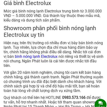
Giá bình Electrolux
Mức giá bình nóng lạnh Electrolux trung bình từ 3.000.000
VND – 5.000.000 VND. Giá thành tùy thuộc theo mẫu mã,
kiểu dáng và dung tích sản phẩm.
Showroom phân phối bình nóng lạnh
Electrolux uy tín
Hiện nay, trên thị trường có nhiều đơn vị bày bán bình nóng
lạnh. Tuy nhiên, lựa chọn địa chỉ mua hàng đảm bảo uy
tín, chính hãng không phải điều dễ dàng. Nhắc tới cái đơn
vị bán
bình nóng lạnh Electrolux
nói riêng và thiết bị vệ sinh
nói chung, Ngân Phát luôn là cái tên được nhắc tới đầu
tiên.
Với gần 20 năm kinh nghiệm, chúng tôi cam kết bán hàng
chính hãng, giá thành cạnh tranh. Ngân Phát thường xuyên
có chương trình ưu đãi đặc biệt dành cho khách hàng. Với
chính sách giá hợp lý và chế độ hậu mãi tốt, bạn sẽ hoàn
toàn hài lòng về chất lượng dịch vụ xứng tầm.
Quý khách có thể liên hệ HOTLINE
0983.573.166
để được
tư vấn, hỗ trợ nhanh nhất. Hoặc tới tham quan showroom
Ngân Phát tại 15 Thanh Nhàn – Hai Bà Trưng – Hà Nội để