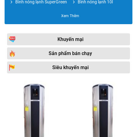
Bình nóng lạnh SuperGreen
Bình nóng lạnh 10l
Bình nóng lạnh RAPIDO
Bình nóng lạnh Electrolux
Xem Thêm
Bình nóng lạnh CENTON
Bình nóng lạnh Rheem
Bình nóng lạnh 15l
Bình nóng lạnh RAPIDO
Khuyến mại
OBEL
Bình nước nóng
Bình nóng lạnh 20l
Sản phẩm bán chạy
KANGAROO
Bình nóng lạnh ROSSI
Bình nóng lạnh Atlantic
Siêu khuyến mại
Bình nước nóng bơm nhiệt
Bình nóng lạnh 30l
HEAT PUM
Bình nóng lạnh OLYMPIC
Phụ kiện bình nóng lạnh
Máy nước nóng Heat
Bình nóng lạnh 40l
Pump
Bình nóng lạnh 50l