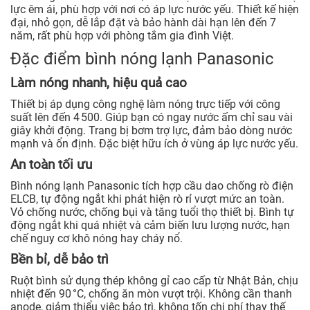
lực êm ái, phù hợp với nơi có áp lực nước yếu. Thiết kế hiện
đại, nhỏ gọn, dễ lắp đặt và bảo hành dài hạn lên đến 7
năm, rất phù hợp với phòng tắm gia đình Việt.
Đặc điểm bình nóng lạnh Panasonic
Làm nóng nhanh, hiệu quả cao
Thiết bị áp dụng công nghệ làm nóng trực tiếp với công
suất lên đến 4 500. Giúp bạn có ngay nước ấm chỉ sau vài
giây khởi động. Trang bị bơm trợ lực, đảm bảo dòng nước
mạnh và ổn định. Đặc biệt hữu ích ở vùng áp lực nước yếu.
An toàn tối ưu
Bình nóng lạnh Panasonic tích hợp cầu dao chống rò điện
ELCB, tự động ngắt khi phát hiện rò rỉ vượt mức an toàn.
Vỏ chống nước, chống bụi và tăng tuổi thọ thiết bị. Bình tự
động ngắt khi quá nhiệt và cảm biến lưu lượng nước, hạn
chế nguy cơ khô nóng hay cháy nổ.
Bền bỉ, dễ bảo trì
Ruột bình sử dụng thép không gỉ cao cấp từ Nhật Bản, chịu
nhiệt đến 90 °C, chống ăn mòn vượt trội. Không cần thanh
anode, giảm thiểu việc bảo trì, không tốn chi phí thay thế