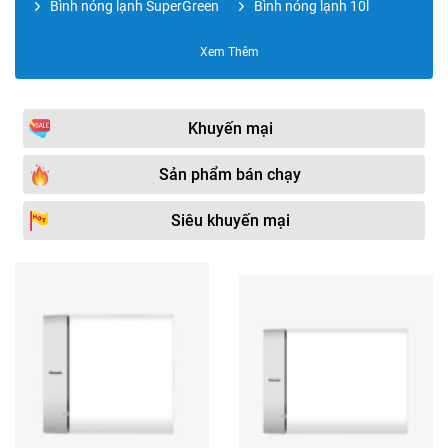
Bình nóng lạnh SuperGreen
Bình nóng lạnh 10l
Bình nóng lạnh RAPIDO
Bình nóng lạnh Electrolux
Xem Thêm
Bình nóng lạnh CENTON
Bình nóng lạnh Rheem
Bình nóng lạnh 15l
Bình nóng lạnh RAPIDO
Khuyến mại
OBEL
Bình nước nóng
Bình nóng lạnh 20l
Sản phẩm bán chạy
KANGAROO
Bình nóng lạnh ROSSI
Bình nóng lạnh Atlantic
Siêu khuyến mại
Bình nước nóng bơm nhiệt
Bình nóng lạnh 30l
HEAT PUM
Bình nóng lạnh OLYMPIC
Phụ kiện bình nóng lạnh
Máy nước nóng Heat
Bình nóng lạnh 40l
Pump
Bình nóng lạnh 50l