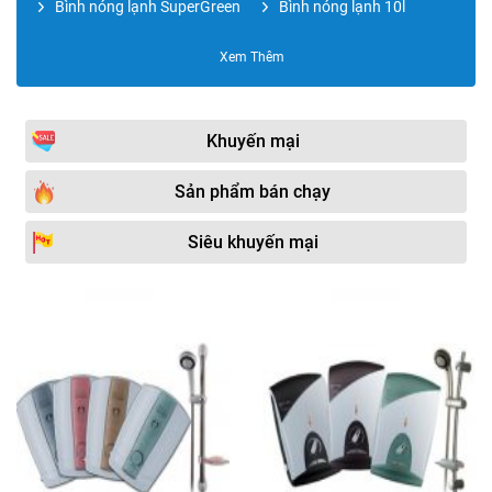
Bình nóng lạnh SuperGreen
Bình nóng lạnh 10l
Bình nóng lạnh RAPIDO
Bình nóng lạnh Electrolux
Xem Thêm
Bình nóng lạnh CENTON
Bình nóng lạnh Rheem
Bình nóng lạnh 15l
Bình nóng lạnh RAPIDO
Khuyến mại
OBEL
Bình nước nóng
Bình nóng lạnh 20l
Sản phẩm bán chạy
KANGAROO
Bình nóng lạnh ROSSI
Bình nóng lạnh Atlantic
Siêu khuyến mại
Bình nước nóng bơm nhiệt
Bình nóng lạnh 30l
HEAT PUM
Bình nóng lạnh OLYMPIC
Phụ kiện bình nóng lạnh
Máy nước nóng Heat
Bình nóng lạnh 40l
Pump
Bình nóng lạnh 50l