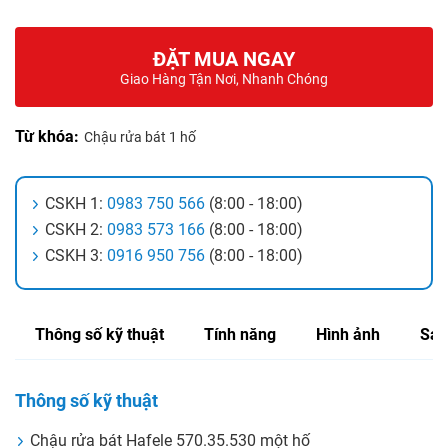
ĐẶT MUA NGAY
Giao Hàng Tận Nơi, Nhanh Chóng
Từ khóa:
Chậu rửa bát 1 hố
CSKH 1:
0983 750 566
(8:00 - 18:00)
CSKH 2:
0983 573 166
(8:00 - 18:00)
CSKH 3:
0916 950 756
(8:00 - 18:00)
Thông số kỹ thuật
Tính năng
Hình ảnh
Sản
Thông số kỹ thuật
Chậu rửa bát Hafele 570.35.530 một hố