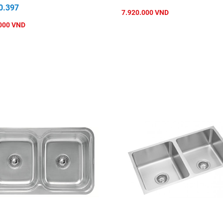
0.397
7.920.000 VND
000 VND