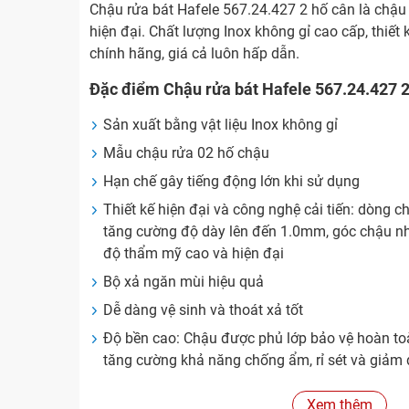
Chậu rửa bát Hafele 567.24.427 2 hố cân là chậu
hiện đại. Chất lượng Inox không gỉ cao cấp, thiết
chính hãng, giá cả luôn hấp dẫn.
Đặc điểm Chậu rửa bát Hafele 567.24.427 2
Sản xuất bằng vật liệu Inox không gỉ
Mẫu chậu rửa 02 hố chậu
Hạn chế gây tiếng động lớn khi sử dụng
Thiết kế hiện đại và công nghệ cải tiến: dòng
tăng cường độ dày lên đến 1.0mm, góc chậu nh
độ thẩm mỹ cao và hiện đại
Bộ xả ngăn mùi hiệu quả
Dễ dàng vệ sinh và thoát xả tốt
Độ bền cao: Chậu được phủ lớp bảo vệ hoàn to
tăng cường khả năng chống ẩm, rỉ sét và giảm 
So sánh với sản phẩm cùng loại
Xem thêm