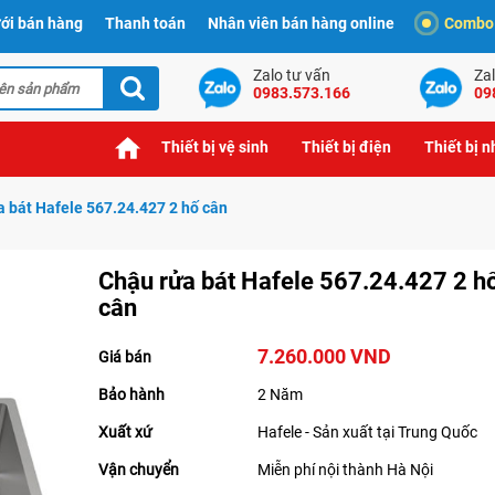
ới bán hàng
Thanh toán
Nhân viên bán hàng online
Combo t
Zalo tư vấn
Zal
0983.573.166
09
Thiết bị vệ sinh
Thiết bị điện
Thiết bị 
a bát Hafele 567.24.427 2 hố cân
Chậu rửa bát Hafele 567.24.427 2 h
cân
7.260.000 VND
Giá bán
Bảo hành
2 Năm
Xuất xứ
Hafele - Sản xuất tại Trung Quốc
Vận chuyển
Miễn phí nội thành Hà Nội