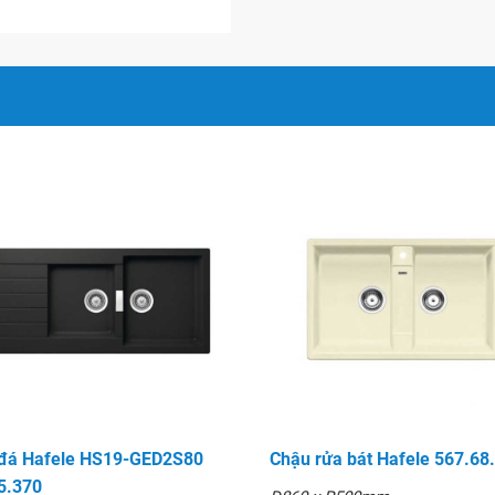
lọc rác bẫy mỡ hoàn hảo
 thực phẩm
 rẻ
 sự lựa chọn sản phẩm ưng
đá Hafele HS19-GED2S80
Chậu rửa bát Hafele 567.68
5.370