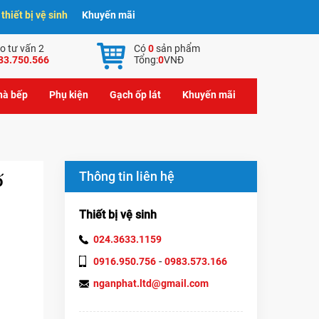
hiết bị vệ sinh
Khuyến mãi
o tư vấn 2
Có
0
sản phẩm
83.750.566
Tổng:
0
VNĐ
nhà bếp
Phụ kiện
Gạch ốp lát
Khuyến mãi
Thông tin liên hệ
ố
Thiết bị vệ sinh
024.3633.1159
-
0916.950.756
0983.573.166
nganphat.ltd@gmail.com