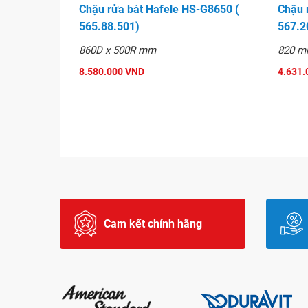
Chậu rửa bát Hafele HS-G8650 (
Chậu 
565.88.501)
567.2
860D x 500R mm
820 m
8.580.000 VND
4.631.
Cam kết chính hãng