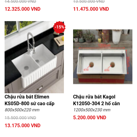
14.500.000 VND
13.500.000 VND
12.325.000 VND
11.475.000 VND
-15%
Chậu rửa bát Elimen
Chậu rửa bát Kagol
KS05D-800 sứ cao cấp
K12050-304 2 hố cân
800x500x220 mm
1200x500x230 mm
5.200.000 VND
15.500.000 VND
13.175.000 VND