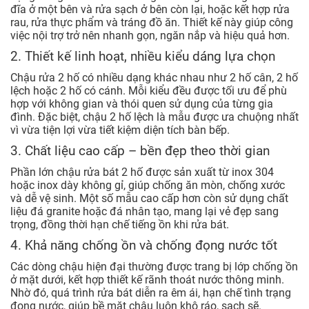
đĩa ở một bên và rửa sạch ở bên còn lại, hoặc kết hợp rửa
rau, rửa thực phẩm và tráng đồ ăn. Thiết kế này giúp công
việc nội trợ trở nên nhanh gọn, ngăn nắp và hiệu quả hơn.
2. Thiết kế linh hoạt, nhiều kiểu dáng lựa chọn
Chậu rửa 2 hố có nhiều dạng khác nhau như 2 hố cân, 2 hố
lệch hoặc 2 hố có cánh. Mỗi kiểu đều được tối ưu để phù
hợp với không gian và thói quen sử dụng của từng gia
đình. Đặc biệt, chậu 2 hố lệch là mẫu được ưa chuộng nhất
vì vừa tiện lợi vừa tiết kiệm diện tích bàn bếp.
3. Chất liệu cao cấp – bền đẹp theo thời gian
Phần lớn chậu rửa bát 2 hố được sản xuất từ inox 304
hoặc inox dày không gỉ, giúp chống ăn mòn, chống xước
và dễ vệ sinh. Một số mẫu cao cấp hơn còn sử dụng chất
liệu đá granite hoặc đá nhân tạo, mang lại vẻ đẹp sang
trọng, đồng thời hạn chế tiếng ồn khi rửa bát.
4. Khả năng chống ồn và chống đọng nước tốt
Các dòng chậu hiện đại thường được trang bị lớp chống ồn
ở mặt dưới, kết hợp thiết kế rãnh thoát nước thông minh.
Nhờ đó, quá trình rửa bát diễn ra êm ái, hạn chế tình trạng
đọng nước, giúp bề mặt chậu luôn khô ráo, sạch sẽ.