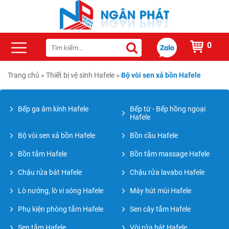
0
Trang chủ
»
Thiết bị vệ sinh Hafele
»
Bộ vòi sen xả bồn Hafele
Bếp ga âm kính Hafele
Bếp từ - Bếp hồng ngoại
Hafele
Bộ vòi sen xả bồn Hafele
Bồn cầu Hafele
Bồn tắm Hafele
Bồn tắm massage Hafele
Chậu rửa bát Hafele
Chậu rửa lavabo Hafele
Lò nướng, lò vi sóng Hafele
Máy hút mùi Hafele
Phụ kiện phòng tắm Hafele
Sen cây tắm Hafele
Sen tắm Hafele
Vòi rửa bát Hafele