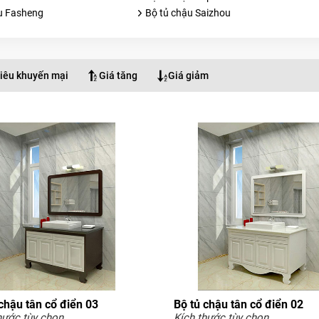
u Fasheng
Bộ tủ chậu Saizhou
iêu khuyến mại
Giá tăng
Giá giảm
chậu tân cổ điển 03
Bộ tủ chậu tân cổ điển 02
hước tùy chọn
Kích thước tùy chọn