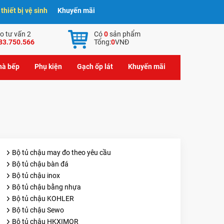
hiết bị vệ sinh
Khuyến mãi
o tư vấn 2
Có
0
sản phẩm
83.750.566
Tổng:
0
VNĐ
nhà bếp
Phụ kiện
Gạch ốp lát
Khuyến mãi
Bộ tủ chậu may đo theo yêu cầu
Bộ tủ chậu bàn đá
Bộ tủ chậu inox
Bộ tủ chậu bằng nhựa
Bộ tủ chậu KOHLER
Bộ tủ chậu Sewo
Bộ tủ chậu HKXIMOR