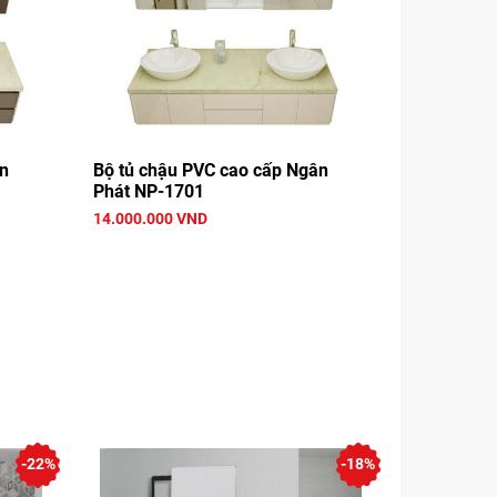
ân
Bộ tủ chậu PVC cao cấp Ngân
Phát NP-1701
14.000.000 VND
-22%
-18%