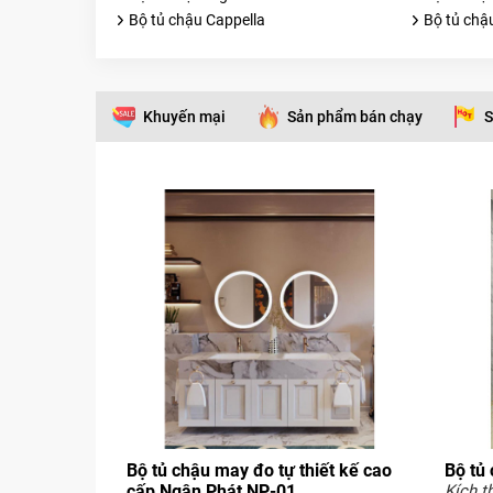
Bộ tủ chậu Cappella
Bộ tủ chậ
Khuyến mại
Sản phẩm bán chạy
S
Bộ tủ chậu may đo tự thiết kế cao
Bộ tủ 
cấp Ngân Phát NP-01
Kích t