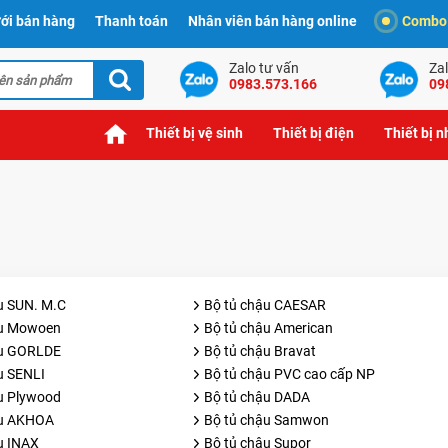
ới bán hàng
Thanh toán
Nhân viên bán hàng online
Combo t
Zalo tư vấn
Zal
0983.573.166
09
Thiết bị vệ sinh
Thiết bị điện
Thiết bị 
u SUN. M.C
Bộ tủ chậu CAESAR
ậu Mowoen
Bộ tủ chậu American
ậu GORLDE
Bộ tủ chậu Bravat
u SENLI
Bộ tủ chậu PVC cao cấp NP
u Plywood
Bộ tủ chậu DADA
ậu AKHOA
Bộ tủ chậu Samwon
u INAX
Bộ tủ chậu Supor