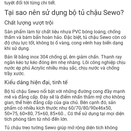
tuyệt đối tới từng chi tiết.
Tại sao nên sử dụng bộ tủ chậu Sewo?
Chất lượng vượt trội
Sản phẩm làm từ chất liệu nhựa PVC bóng loáng, chống
thấm và bám bẩn hoàn hảo. Đặc biệt, tủ chậu Sewo còn có
độ chịu lực tốt, không bị ố vàng, cong vênh hay biến dạng
khi sử dụng.
Bản lề bằng inox 304 chống gỉ, êm giảm chấn. Thanh ray
ngăn kéo tự kéo đóng êm nhẹ nhàng. Lõi công nghiệp chịu
nước ép phủ Acrylic nhiều màu sắc, chịu nước và chống
trầy xước.
Kiểu dáng hiện đại, tinh tế
Bộ tủ chậu Sewo nổi bật với những đường cong đầy mạnh
mẽ và đẳng cấp. Đây sẽ là điểm nhấn thẩm mỹ cho không
gian, thể hiện đẳng cấp của gia chủ. Bên cạnh đó, sản
phẩm có nhiều kích thước như 60/70/80/90x46x50,
50×75, 60×80, 75×60, 85×60… Có thể sử dụng tại mọi diện
tích phòng tắm từ nhỏ đến lớn.
Tủ chậu treo tường Sewo giúp mở rộng diện tích không