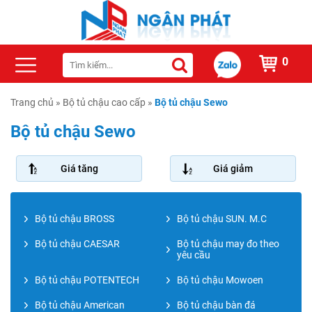
0
Trang chủ
»
Bộ tủ chậu cao cấp
»
Bộ tủ chậu Sewo
Bộ tủ chậu Sewo
Giá tăng
Giá giảm
Bộ tủ chậu BROSS
Bộ tủ chậu SUN. M.C
Bộ tủ chậu CAESAR
Bộ tủ chậu may đo theo
yêu cầu
Bộ tủ chậu POTENTECH
Bộ tủ chậu Mowoen
Bộ tủ chậu American
Bộ tủ chậu bàn đá