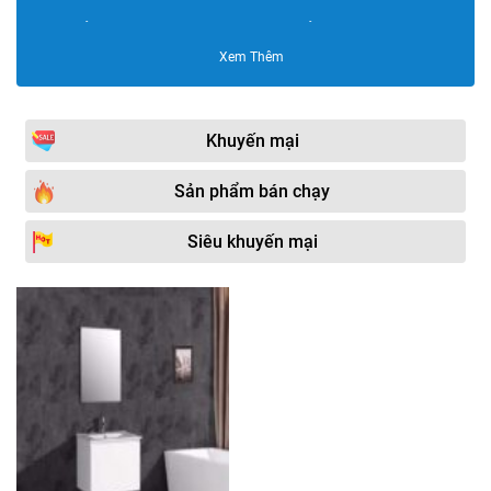
Bộ tủ chậu HUGE
Bộ tủ chậu GORLDE
Xem Thêm
Bộ tủ chậu Bravat
Bộ tủ chậu inox
Bộ tủ chậu Sáng Tạo
Bộ tủ chậu SENLI
Khuyến mại
Bộ tủ chậu PVC cao cấp
Bộ tủ chậu bằng nhựa
NP
Sản phẩm bán chạy
Bộ tủ chậu Moonoah
Bộ tủ chậu Plywood
Siêu khuyến mại
Bộ tủ chậu DADA
Bộ tủ chậu KOHLER
Bộ tủ chậu Govern
Bộ tủ chậu AKHOA
Bộ tủ chậu Samwon
Bộ tủ chậu Sewo
Bộ tủ chậu Viglacera
Bộ tủ chậu INAX
Bộ tủ chậu Supor
Bộ tủ chậu HKXIMOR
Bộ tủ chậu Cappella
Bộ tủ chậu Fasheng
Bộ tủ chậu Saizhou
Bộ tủ chậu JOMOO