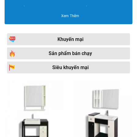
Bộ tủ chậu HUGE
Bộ tủ chậu GORLDE
Xem Thêm
Bộ tủ chậu Bravat
Bộ tủ chậu inox
Bộ tủ chậu Sáng Tạo
Bộ tủ chậu SENLI
Khuyến mại
Bộ tủ chậu PVC cao cấp
Bộ tủ chậu bằng nhựa
NP
Sản phẩm bán chạy
Bộ tủ chậu Moonoah
Bộ tủ chậu Plywood
Siêu khuyến mại
Bộ tủ chậu DADA
Bộ tủ chậu KOHLER
Bộ tủ chậu Govern
Bộ tủ chậu AKHOA
Bộ tủ chậu Samwon
Bộ tủ chậu Sewo
Bộ tủ chậu Viglacera
Bộ tủ chậu INAX
Bộ tủ chậu Supor
Bộ tủ chậu HKXIMOR
Bộ tủ chậu Cappella
Bộ tủ chậu Fasheng
Bộ tủ chậu Saizhou
Bộ tủ chậu JOMOO