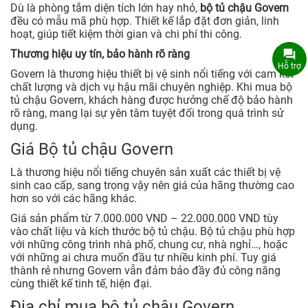
Dù là phòng tắm diện tích lớn hay nhỏ,
bộ tủ chậu Govern
đều có mẫu mã phù hợp. Thiết kế lắp đặt đơn giản, linh
hoạt, giúp tiết kiệm thời gian và chi phí thi công.
Thương hiệu uy tín, bảo hành rõ ràng
Hỗ trợ
Govern là thương hiệu thiết bị vệ sinh nổi tiếng với cam kết
chất lượng và dịch vụ hậu mãi chuyên nghiệp. Khi mua bộ
tủ chậu Govern, khách hàng được hưởng chế độ bảo hành
rõ ràng, mang lại sự yên tâm tuyệt đối trong quá trình sử
dụng.
Giá Bộ tủ chậu Govern
Là thương hiệu nổi tiếng chuyên sản xuất các thiết bị vệ
sinh cao cấp, sang trọng vậy nên giá của hãng thường cao
hơn so với các hãng khác.
Giá sản phẩm từ 7.000.000 VND – 22.000.000 VND tùy
vào chất liệu và kích thước bộ tủ chậu. Bộ tủ chậu phù hợp
với những công trình nhà phố, chung cư, nhà nghỉ…, hoặc
với những ai chưa muốn đầu tư nhiều kinh phí. Tuy giá
thành rẻ nhưng Govern vẫn đảm bảo đầy đủ công năng
cùng thiết kế tinh tế, hiện đại.
Địa chỉ mua bộ tủ chậu Govern