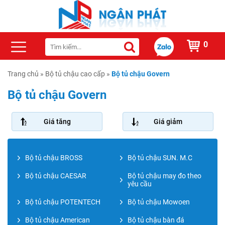
0
Trang chủ
»
Bộ tủ chậu cao cấp
»
Bộ tủ chậu Govern
Bộ tủ chậu Govern
Giá tăng
Giá giảm
Bộ tủ chậu BROSS
Bộ tủ chậu SUN. M.C
Bộ tủ chậu CAESAR
Bộ tủ chậu may đo theo
yêu cầu
Bộ tủ chậu POTENTECH
Bộ tủ chậu Mowoen
Bộ tủ chậu American
Bộ tủ chậu bàn đá