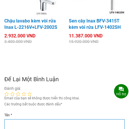
Chậu lavabo kèm vòi rửa
Sen cây Inax BFV-3415T
Inax L-2216V+LFV-2002S
kèm vòi rửa LFV-1402SH
2.932.000 VND
11.387.000 VND
3.400.000 VND
15.920.000 VND
Để Lại Một Bình Luận
Đánh giá:
Hỗ trợ
Email của bạn sẽ không được hiển thị công khai.
Các trường bắt buộc được đánh dấu
*
Tên
*