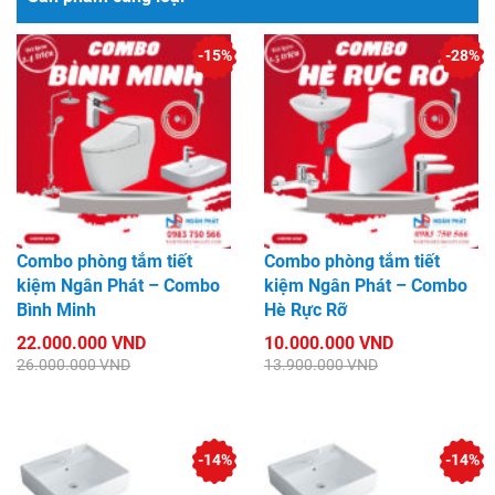
-15%
-28%
Combo phòng tắm tiết
Combo phòng tắm tiết
kiệm Ngân Phát – Combo
kiệm Ngân Phát – Combo
Bình Minh
Hè Rực Rỡ
22.000.000 VND
10.000.000 VND
26.000.000 VND
13.900.000 VND
-14%
-14%