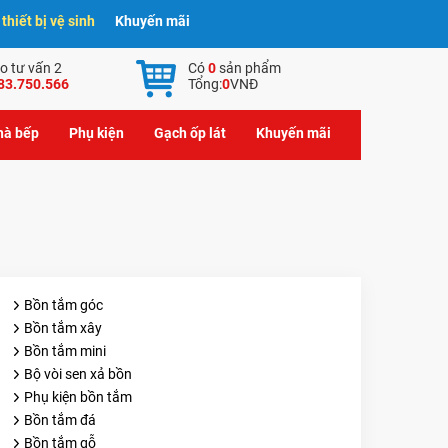
hiết bị vệ sinh
Khuyến mãi
o tư vấn 2
Có
0
sản phẩm
83.750.566
Tổng:
0
VNĐ
nhà bếp
Phụ kiện
Gạch ốp lát
Khuyến mãi
Bồn tắm góc
Bồn tắm xây
Bồn tắm mini
Bộ vòi sen xả bồn
Phụ kiện bồn tắm
Bồn tắm đá
Bồn tắm gỗ