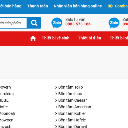
ới bán hàng
Thanh toán
Nhân viên bán hàng online
Combo t
Zalo tư vấn
Zal
0983.573.166
09
Thiết bị vệ sinh
Thiết bị điện
Thiết bị 
Govern
Bồn tắm ToTo
uroking
Bồn tắm Inax
HUGE
Bồn tắm Caesar
ofer
Bồn tắm American
Moonoah
Bồn tắm Kohler
Mowoen
Bồn tắm Hafele
Kazoshi
Bồn tắm Duravit