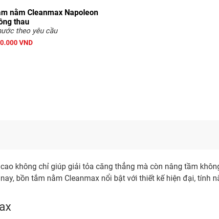
ắm nằm Cleanmax Napoleon
ồng thau
hước theo yêu cầu
00.000 VND
cao không chỉ giúp giải tỏa căng thẳng mà còn nâng tầm không 
ay, bồn tắm nằm Cleanmax nổi bật với thiết kế hiện đại, tính n
max