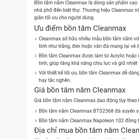
Bồn tắm nằm Cleanmax là dòng sản phẩm cao cấp
nhà phố đến biệt thự. Thương hiệu Cleanmax nổi
giãn tối ưu cho người dùng.
Ưu điểm bồn tắm Cleanmax
Cleanmax sở hữu nhiều mẫu bồn tắm nằm với
tính như trắng, đen hoặc vân đá mang lại vẻ 
Bồn tắm Cleanmax được làm từ Acrylic hoặc n
tinh, giúp tăng khả năng chịu lực và giữ nhiệt 
Với thiết kế tối ưu, bồn tắm Cleanmax dễ dàng
hay tắc nghẽn.
Giá bồn tắm nằm Cleanmax
Giá bồn tắm nằm Cleanmax dao động tùy theo kí
Bồn tắm nằm Cleanmax BTS2368 đá xuyên s
Bồn tắm nằm Cleanmax Napoleon 102 đồng 
Địa chỉ mua bồn tắm nằm Cle