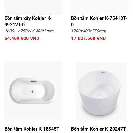
Bồn tắm Brothers
Bồn tắm Cotto
Bồn tắm xây Kohler K-
Bồn tắm Kohler K-75418T-
Bồn tắm GEMY
Bồn tắm FABIAO
99312T-0
0
Bồn tắm CLEANMAX
Bồn tắm Hanjin
1600L x 750W X 400H mm
1700x400x750mm
64.469.900 VND
17.827.560 VND
Bồn tắm Elimen
Bồn tắm Kohler K-18345T
Bồn tắm Kohler K-20247T-