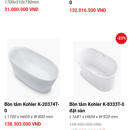
1700x510x750mm
0
31.000.000 VND
132.016.500 VND
-23%
Bồn tắm Kohler K-20374T-
Bồn tắm Kohler K-8333T-0
0
đặt sàn
L1700 x H605 x W 800 mm
L1681 x H604 x W 920 mm
138.303.000 VND
138.000.000 VND