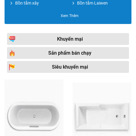
Bồn tắm xây
Bồn tắm Laiwen
Bồn tắm HUGE
Bồn tắm Caesar
Xem Thêm
Bồn tắm mini
Bồn tắm EU Design
Bồn tắm Nofer
Bồn tắm American
Khuyến mại
Bộ vòi sen xả bồn
Bồn tắm Ares
Sản phẩm bán chạy
Bồn tắm Moonoah
Bồn tắm Kohler
Siêu khuyến mại
Phụ kiện bồn tắm
Bồn tắm Fantiny
Bồn tắm Mowoen
Bồn tắm Hafele
Bồn tắm đá
Bồn tắm Micio
Bồn tắm Kazoshi
Bồn tắm Duravit
Bồn tắm gỗ
Bồn tắm Amazon
Bồn tắm Bravat
Bồn tắm Grohe
Bồn tắm NP
Bồn tắm Selta