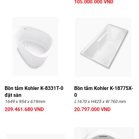
105.000.000 VND
Bồn tắm Kohler K-8331T-0
Bồn tắm Kohler K-18775X-
đặt sàn
0
1649 x 954 x 619mm
L1670 x H425 x W 760 mm
209.461.680 VND
20.797.000 VND