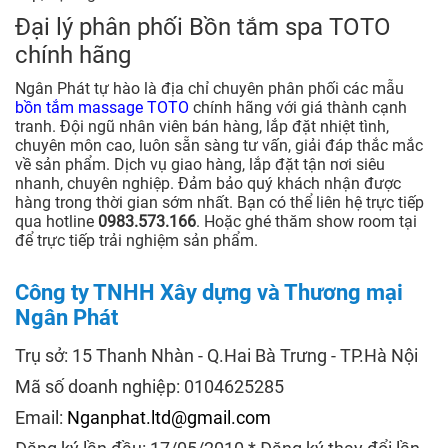
Đại lý phân phối Bồn tắm spa TOTO
chính hãng
Ngân Phát tự hào là địa chỉ chuyên phân phối các mẫu
bồn tắm massage TOTO
chính hãng với giá thành cạnh
tranh. Đội ngũ nhân viên bán hàng, lắp đặt nhiệt tình,
chuyên môn cao, luôn sẵn sàng tư vấn, giải đáp thắc mắc
về sản phẩm. Dịch vụ giao hàng, lắp đặt tận nơi siêu
nhanh, chuyên nghiệp. Đảm bảo quý khách nhận được
hàng trong thời gian sớm nhất. Bạn có thể liên hệ trực tiếp
qua hotline
0983.573.166
. Hoặc ghé thăm show room tại
để trực tiếp trải nghiệm sản phẩm.
Công ty TNHH Xây dựng và Thương mại
Ngân Phát
Trụ sở: 15 Thanh Nhàn - Q.Hai Bà Trưng - TP.Hà Nội
Mã số doanh nghiệp: 0104625285
Email:
Nganphat.ltd@gmail.com