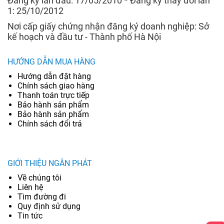
Đăng ký lần đầu: 17/05/2010 * Đăng ký thay đổi lần
1: 25/10/2012
Nơi cấp giấy chứng nhận đăng ký doanh nghiệp: Sở
kế hoạch và đầu tư - Thành phố Hà Nội
HƯỚNG DẪN MUA HÀNG
Hướng dẫn đặt hàng
Chính sách giao hàng
Thanh toán trực tiếp
Bảo hành sản phẩm
Bảo hành sản phẩm
Chính sách đổi trả
GIỚI THIỆU NGÂN PHÁT
Về chúng tôi
Liên hệ
Tìm đường đi
Quy định sử dụng
Tin tức