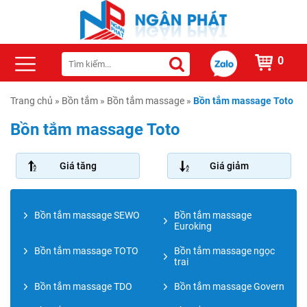
0
Trang chủ
»
Bồn tắm
»
Bồn tắm massage
»
Bồn tắm massage Toto
Bồn tắm massage Toto
Giá tăng
Giá giảm
Bồn tắm massage SEWO
Bồn tắm massage
Euroking
Bồn tắm massage TOTO
Bồn tắm massage ngọc
trai
Bồn tắm massage TDO
Bồn tắm massage Govern