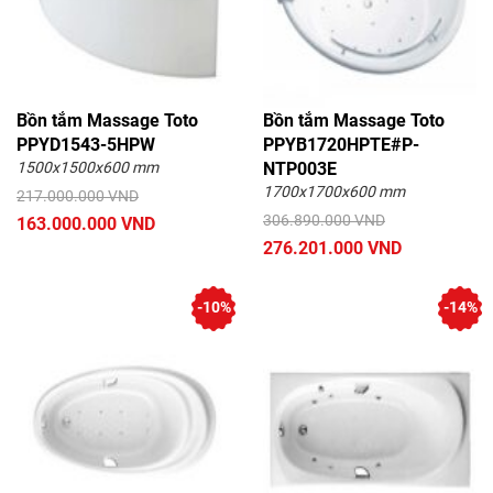
Bồn tắm Massage Toto
Bồn tắm Massage Toto
PPYD1543-5HPW
PPYB1720HPTE#P-
1500x1500x600 mm
NTP003E
1700x1700x600 mm
217.000.000 VND
306.890.000 VND
163.000.000 VND
276.201.000 VND
-10%
-14%