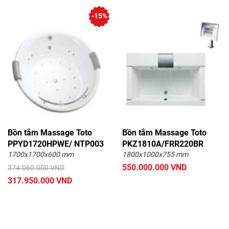
-15%
Bồn tắm Massage Toto
Bồn tắm Massage Toto
PPYD1720HPWE/ NTP003
PKZ1810A/FRR220BR
1700x1700x600 mm
1800x1000x755 mm
550.000.000 VND
374.060.000 VND
317.950.000 VND