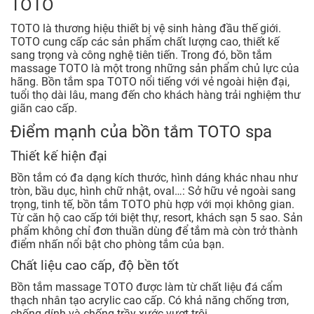
TOTO
TOTO là thương hiệu thiết bị vệ sinh hàng đầu thế giới.
TOTO cung cấp các sản phẩm chất lượng cao, thiết kế
sang trọng và công nghệ tiên tiến. Trong đó, bồn tắm
massage TOTO là một trong những sản phẩm chủ lực của
hãng. Bồn tắm spa TOTO nổi tiếng với vẻ ngoài hiện đại,
tuổi thọ dài lâu, mang đến cho khách hàng trải nghiệm thư
giãn cao cấp.
Điểm mạnh của bồn tắm TOTO spa
Thiết kế hiện đại
Bồn tắm có đa dạng kích thước, hình dáng khác nhau như
tròn, bầu dục, hình chữ nhật, oval…: Sở hữu vẻ ngoài sang
trọng, tinh tế, bồn tắm TOTO phù hợp với mọi không gian.
Từ căn hộ cao cấp tới biệt thự, resort, khách sạn 5 sao. Sản
phẩm không chỉ đơn thuần dùng để tắm mà còn trở thành
điểm nhấn nổi bật cho phòng tắm của bạn.
Chất liệu cao cấp, độ bền tốt
Bồn tắm massage TOTO được làm từ chất liệu đá cẩm
thạch nhân tạo acrylic cao cấp. Có khả năng chống trơn,
chống dính và chống trầy xước vượt trội.