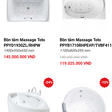
Bồn tắm Massage Toto
Bồn tắm Massage Toto
PPYD1930ZL/RHPW
PPYB1710RHPE#P/TVBF411
1900x950x650 mm
1700x800x595 mm
145.000.000 VND
140.030.000 VND
119.025.000 VND
-24%
-10%