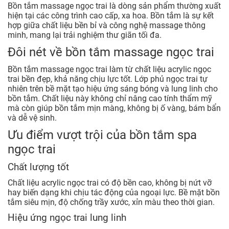
Bồn tắm massage ngọc trai là dòng sản phẩm thường xuất
hiện tại các công trình cao cấp, xa hoa. Bồn tắm là sự kết
hợp giữa chất liệu bền bỉ và công nghệ massage thông
minh, mang lại trải nghiệm thư giãn tối đa.
Đôi nét về bồn tắm massage ngọc trai
Bồn tắm massage ngọc trai làm từ chất liệu acrylic ngọc
trai bền đẹp, khả năng chịu lực tốt. Lớp phủ ngọc trai tự
nhiên trên bề mặt tạo hiệu ứng sáng bóng và lung linh cho
bồn tắm. Chất liệu này không chỉ nâng cao tính thẩm mỹ
mà còn giúp bồn tắm mịn màng, không bị ố vàng, bám bẩn
và dễ vệ sinh.
Ưu điểm vượt trội của bồn tắm spa
ngọc trai
Chất lượng tốt
Chất liệu acrylic ngọc trai có độ bền cao, không bị nứt vỡ
hay biến dạng khi chịu tác động của ngoại lực. Bề mặt bồn
tắm siêu mịn, độ chống trầy xước, xỉn màu theo thời gian.
Hiệu ứng ngọc trai lung linh