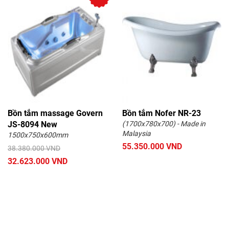
Bồn tắm massage Govern
Bồn tắm Nofer NR-23
JS-8094 New
(1700x780x700) - Made in
Malaysia
1500x750x600mm
55.350.000 VND
38.380.000 VND
32.623.000 VND