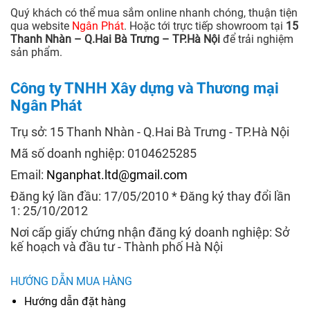
Quý khách có thể mua sắm online nhanh chóng, thuận tiện
qua website
Ngân Phát
. Hoặc tới trực tiếp showroom tại
15
Thanh Nhàn – Q.Hai Bà Trưng – TP.Hà Nội
để trải nghiệm
sản phẩm.
Công ty TNHH Xây dựng và Thương mại
Ngân Phát
Trụ sở: 15 Thanh Nhàn - Q.Hai Bà Trưng - TP.Hà Nội
Mã số doanh nghiệp: 0104625285
Email:
Nganphat.ltd@gmail.com
Đăng ký lần đầu: 17/05/2010 * Đăng ký thay đổi lần
1: 25/10/2012
Nơi cấp giấy chứng nhận đăng ký doanh nghiệp: Sở
kế hoạch và đầu tư - Thành phố Hà Nội
HƯỚNG DẪN MUA HÀNG
Hướng dẫn đặt hàng