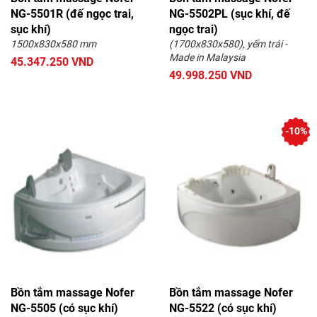
NG-5501R (đế ngọc trai,
NG-5502PL (sục khí, đế
sục khí)
ngọc trai)
1500x830x580 mm
(1700x830x580), yếm trái -
Made in Malaysia
45.347.250 VND
49.998.250 VND
-10%
Bồn tắm massage Nofer
Bồn tắm massage Nofer
NG-5505 (có sục khí)
NG-5522 (có sục khí)