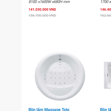
810D x1600W x680H mm
1700 x
Hình ảnh
141.030.000 VND
146.4
156.700.000 VND
162.6
Bồn tắm Massage Toto
Bồn t