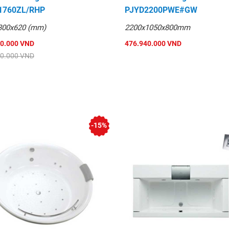
1760ZL/RHP
PJYD2200PWE#GW
800x620 (mm)
2200x1050x800mm
40.000 VND
476.940.000 VND
50.000 VND
-15%