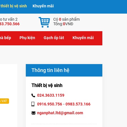
hiết bị vệ sinh
Khuyến mãi
o tư vấn 2
Có
0
sản phẩm
83.750.566
Tổng:
0
VNĐ
nhà bếp
Phụ kiện
Gạch ốp lát
Khuyến mãi
Thông tin liên hệ
Thiết bị vệ sinh
024.3633.1159
m VAT
-
0916.950.756
0983.573.166
nganphat.ltd@gmail.com