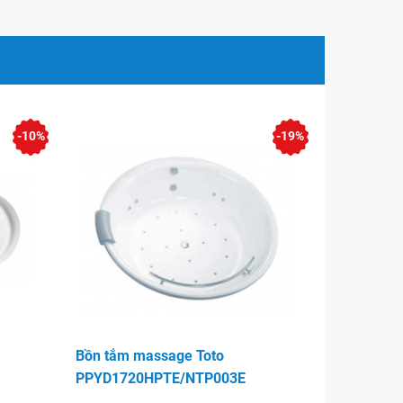
-10%
-19%
Bồn tắm massage Toto
PPYD1720HPTE/NTP003E