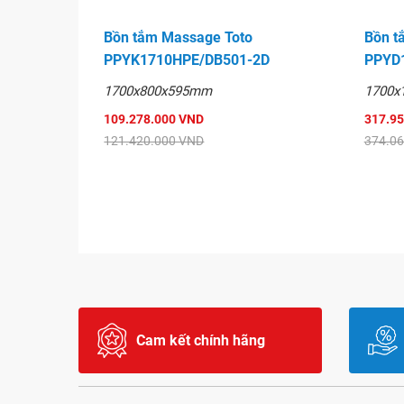
Bồn tắm Massage Toto
Bồn t
PPYK1710HPE/DB501-2D
PPYD
1700x800x595mm
1700x
109.278.000 VND
317.9
121.420.000 VND
374.0
Cam kết chính hãng