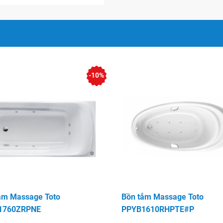
lánh như đồ trang sứ
-10%
 trong việc cải thiện sức
ng; giúp tuần hoàn máu,
, phục hồi sinh lực, cải
ó tính năng sục khí chính
 không gian phòng tắm vừa
sản phẩm đáng để bạn lựa
ắm Massage Toto
Bồn tắm Massage Toto
1760ZRPNE
PPYB1610RHPTE#P