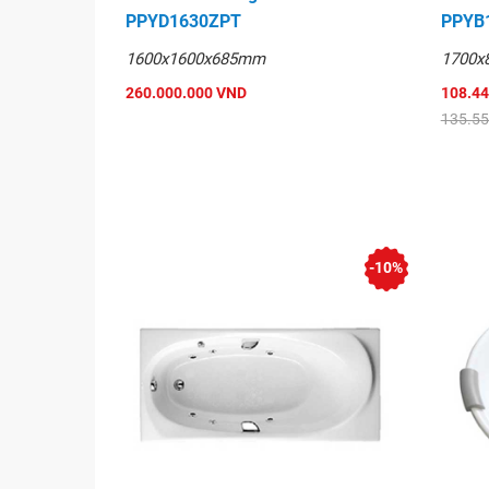
PPYD1630ZPT
PPYB
1600x1600x685mm
1700x
260.000.000 VND
108.4
135.5
-10%