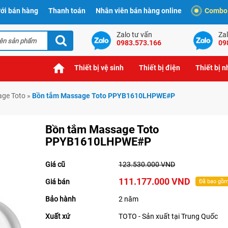
ới bán hàng
Thanh toán
Nhân viên bán hàng online
Combo t
Zalo tư vấn
Zal
0983.573.166
09
Thiết bị vệ sinh
Thiết bị điện
Thiết bị 
ge Toto
»
Bồn tắm Massage Toto PPYB1610LHPWE#P
Bồn tắm Massage Toto
PPYB1610LHPWE#P
Giá cũ
123.530.000 VND
111.177.000 VND
Giá bán
Đã bao gồ
Bảo hành
2 năm
Xuất xứ
TOTO - Sản xuất tại Trung Quốc