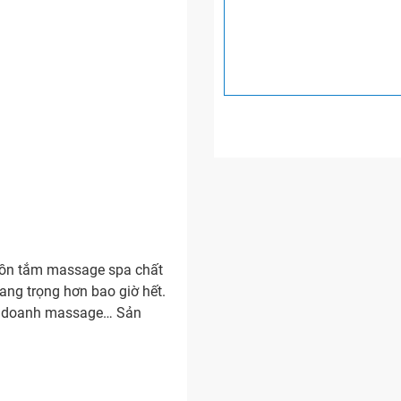
n tắm massage spa chất
ang trọng hơn bao giờ hết.
inh doanh massage… Sản
610LHPWE#P