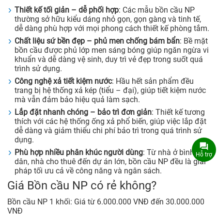
Thiết kế tối giản – dễ phối hợp
: Các mẫu bồn cầu NP
thường sở hữu kiểu dáng nhỏ gọn, gọn gàng và tinh tế,
dễ dàng phù hợp với mọi phong cách thiết kế phòng tắm.
Chất liệu sứ bền đẹp – phủ men chống bám bẩn
: Bề mặt
bồn cầu được phủ lớp men sáng bóng giúp ngăn ngừa vi
khuẩn và dễ dàng vệ sinh, duy trì vẻ đẹp trong suốt quá
trình sử dụng.
Công nghệ xả tiết kiệm nước
: Hầu hết sản phẩm đều
trang bị hệ thống xả kép (tiểu – đại), giúp tiết kiệm nước
mà vẫn đảm bảo hiệu quả làm sạch.
Lắp đặt nhanh chóng – bảo trì đơn giản
: Thiết kế tương
thích với các hệ thống ống xả phổ biến, giúp việc lắp đặt
dễ dàng và giảm thiểu chi phí bảo trì trong quá trình sử
dụng.
Phù hợp nhiều phân khúc người dùng
: Từ nhà ở bình
Hỗ trợ
dân, nhà cho thuê đến dự án lớn, bồn cầu NP đều là giải
pháp tối ưu cả về công năng và ngân sách.
Giá Bồn cầu NP có rẻ không?
Bồn cầu NP 1 khối: Giá từ 6.000.000 VNĐ đến 30.000.000
VNĐ