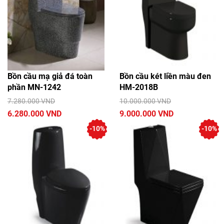
Bồn cầu mạ giả đá toàn
Bồn cầu két liền màu đen
phần MN-1242
HM-2018B
7.280.000 VND
10.000.000 VND
6.280.000 VND
9.000.000 VND
-10%
-10%