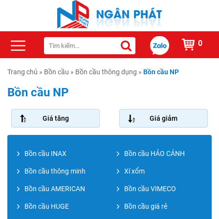
0
Trang chủ
»
Bồn cầu
»
Bồn cầu thông dụng
»
Bồn cầu NP
Bồn cầu NP
Giá tăng
Giá giảm
Bồn cầu INAX
Bồn cầu HẢO CẢNH
Bồn cầu thông minh
Xí xổm
Bồn cầu AMERICAN
Bồn cầu VIMECO
Bồn cầu HUGE
Bồn cầu giá rẻ