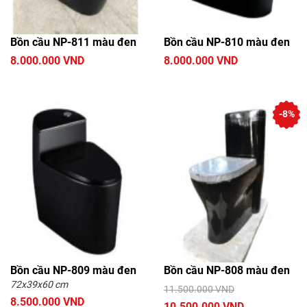
Bồn cầu NP
Bồn cầu Nikko
Bồn cầu NP-811 màu đen
Bồn cầu NP-810 màu đen
Bồn cầu nắp rửa cơ
Bồn cầu BASIC
8.000.000 VND
8.000.000 VND
Nắp bồn cầu rửa cơ
Bồn cầu ATMOR
Bồn cầu Dolacera
Bồn cầu ECOD
-8%
Bồn cầu Hanjin
Bồn cầu Elimen
Bồn cầu nắp điện tử
Bồn cầu NP-809 màu đen
Bồn cầu NP-808 màu đen
72x39x60 cm
11.500.000 VND
8.500.000 VND
10.500.000 VND