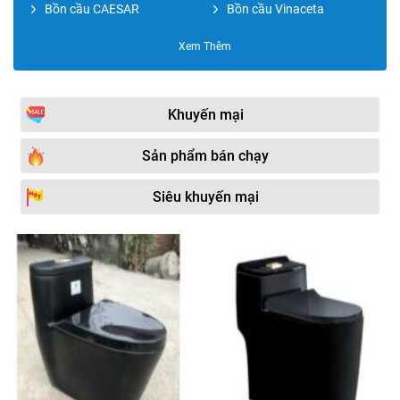
Bồn cầu CAESAR
Bồn cầu Vinaceta
Bồn cầu ROY
Bồn cầu xử lý chất thải
Xem Thêm
Bồn cầu TOTO
Bồn cầu Royal
Bồn cầu Bravat
Nắp đậy bồn cầu
Khuyến mại
Bồn cầu Kohler
Bồn cầu Moen
Sản phẩm bán chạy
Bồn cầu Paffoni
Bồn cầu két âm tường
Siêu khuyến mại
Bồn cầu COTTO
Bồn cầu VIGLACERA
Bồn cầu Bancoot
Bồn cầu thoát ngang
Bồn cầu Duravit
Bồn cầu JOMOO
Bồn cầu Moonoah
Phụ kiện bồn cầu
Bồn cầu Hafele
Bồn cầu GROHE
Bồn cầu SW Dauer
Bồn cầu Sewo
Vòi xịt toilet
Bồn cầu GOVERN