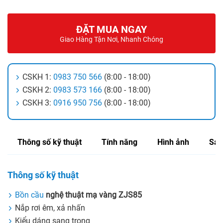
ĐẶT MUA NGAY
Giao Hàng Tận Nơi, Nhanh Chóng
CSKH 1:
0983 750 566
(8:00 - 18:00)
CSKH 2:
0983 573 166
(8:00 - 18:00)
CSKH 3:
0916 950 756
(8:00 - 18:00)
Thông số kỹ thuật
Tính năng
Hình ảnh
Sản
Thông số kỹ thuật
Bồn cầu
nghệ thuật mạ vàng ZJS85
Nắp rơi êm, xả nhấn
Kiểu dáng sang trọng