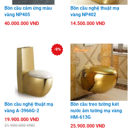
Bồn cầu cảm ứng màu
Bồn cầu nghệ thuật mạ
vàng NP405
vàng NP402
40.000.000 VND
14.500.000 VND
-9%
Bồn cầu nghệ thuật mạ
Bồn cầu treo tường két
vàng A-3966G-2
nước âm tường mạ vàng
HM-613G
19.900.000 VND
21.900.000 VND
25.900.000 VND