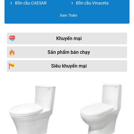
Bồn cầu CAESAR
Bồn cầu Vinaceta
Bồn cầu ROY
Bồn cầu xử lý chất thải
Xem Thêm
Bồn cầu TOTO
Bồn cầu Royal
Bồn cầu Bravat
Nắp đậy bồn cầu
Khuyến mại
Bồn cầu Kohler
Bồn cầu Moen
Sản phẩm bán chạy
Bồn cầu Paffoni
Bồn cầu két âm tường
Siêu khuyến mại
Bồn cầu COTTO
Bồn cầu VIGLACERA
Bồn cầu Bancoot
Bồn cầu thoát ngang
Bồn cầu Duravit
Bồn cầu JOMOO
Bồn cầu Moonoah
Phụ kiện bồn cầu
Bồn cầu Hafele
Bồn cầu GROHE
Bồn cầu SW Dauer
Bồn cầu Sewo
Vòi xịt toilet
Bồn cầu GOVERN