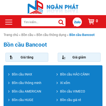
0
Trang chủ
»
Bồn cầu
»
Bồn cầu thông dụng
»
Bồn cầu Bancoot
Bồn cầu Bancoot
Giá tăng
Giá giảm
Bồn cầu INAX
Bồn cầu HẢO CẢNH
Bồn cầu thông minh
Xí xổm
Bồn cầu AMERICAN
Bồn cầu VIMECO
Bồn cầu HUGE
Bồn cầu giá rẻ