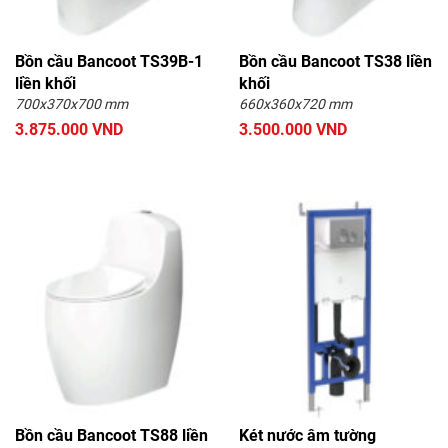
Bồn cầu NP
Bồn cầu Nikko
Bồn cầu Bancoot TS39B-1
Bồn cầu Bancoot TS38 liền
Bồn cầu nắp rửa cơ
Bồn cầu BASIC
liền khối
khối
Nắp bồn cầu rửa cơ
Bồn cầu ATMOR
700x370x700 mm
660x360x720 mm
3.875.000 VND
3.500.000 VND
Bồn cầu Dolacera
Bồn cầu ECOD
Bồn cầu Hanjin
Bồn cầu Elimen
Bồn cầu nắp điện tử
Bồn cầu Bancoot TS88 liền
Két nước âm tường