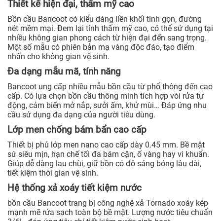
Thiết kế hiện đại, thẩm mỹ cao
Bồn cầu Bancoot có kiểu dáng liền khối tinh gọn, đường
nét mềm mại. Đem lại tính thẩm mỹ cao, có thể sử dụng tại
nhiều không gian phong cách từ hiện đại đến sang trọng.
Một số mẫu có phiên bản mạ vàng độc đáo, tạo điểm
nhấn cho không gian vệ sinh.
Đa dạng mẫu mã, tính năng
Bancoot ung cấp nhiều mẫu bồn cầu từ phổ thông đến cao
cấp. Có lựa chọn bồn cầu thông minh tích hợp vòi rửa tự
động, cảm biến mở nắp, sưởi ấm, khử mùi… Đáp ứng nhu
cầu sử dụng đa dạng của người tiêu dùng.
Lớp men chống bám bẩn cao cấp
Thiết bị phủ lớp men nano cao cấp dày 0.45 mm. Bề mặt
sứ siêu mịn, hạn chế tối đa bám cặn, ố vàng hay vi khuẩn.
Giúp dễ dàng lau chùi, giữ bồn có độ sáng bóng lâu dài,
tiết kiệm thời gian vệ sinh.
Hệ thống xả xoáy tiết kiệm nước
bồn cầu Bancoot trang bị công nghệ xả Tornado xoáy kép
mạnh mẽ rửa sạch toàn bộ bề mặt. Lượng nước tiêu chuẩn