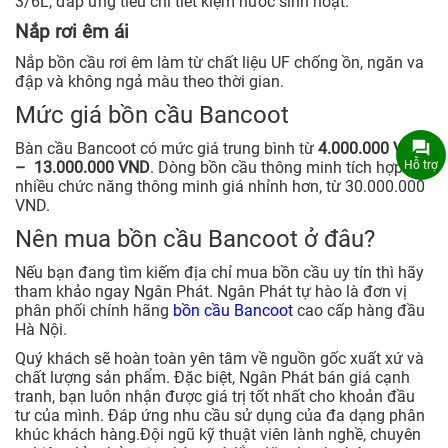
3/6L, đáp ứng tiêu chí tiết kiệm nước sinh hoạt.
Nắp rơi êm ái
Nắp bồn cầu rơi êm làm từ chất liệu UF chống ồn, ngăn va
đập và không ngả màu theo thời gian.
Mức giá bồn cầu Bancoot
Bàn cầu Bancoot có mức giá trung bình từ
4.000.000 VND
Hỗ trợ
– 13.000.000 VND
. Dòng bồn cầu thông minh tích hợp
nhiều chức năng thông minh giá nhỉnh hơn, từ 30.000.000
VND.
Nên mua bồn cầu Bancoot ở đâu?
Nếu bạn đang tìm kiếm địa chỉ mua bồn cầu uy tín thì hãy
tham khảo ngay Ngân Phát. Ngân Phát tự hào là đơn vị
phân phối chính hãng
bồn cầu Bancoot
cao cấp hàng đầu
Hà Nội.
Quý khách sẽ hoàn toàn yên tâm về nguồn gốc xuất xứ và
chất lượng sản phẩm. Đặc biệt, Ngân Phát bán giá cạnh
tranh, bạn luôn nhận được giá trị tốt nhất cho khoản đầu
tư của mình. Đáp ứng nhu cầu sử dụng của đa dạng phân
khúc khách hàng.Đội ngũ kỹ thuật viên lành nghề, chuyên