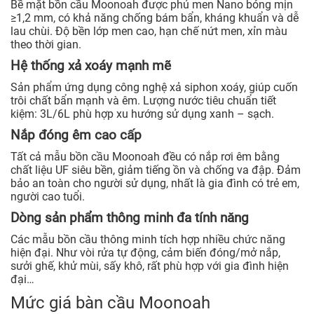
Bề mặt bồn cầu Moonoah được phủ men Nano bóng mịn
≥1,2 mm, có khả năng chống bám bẩn, kháng khuẩn và dễ
lau chùi. Độ bền lớp men cao, hạn chế nứt men, xỉn màu
theo thời gian.
Hệ thống xả xoáy mạnh mẽ
Sản phẩm ứng dụng công nghệ xả siphon xoáy, giúp cuốn
trôi chất bẩn mạnh và êm. Lượng nước tiêu chuẩn tiết
kiệm: 3L/6L phù hợp xu hướng sử dụng xanh – sạch.
Nắp đóng êm cao cấp
Tất cả mẫu bồn cầu Moonoah đều có nắp rơi êm bằng
chất liệu UF siêu bền, giảm tiếng ồn và chống va đập. Đảm
bảo an toàn cho người sử dụng, nhất là gia đình có trẻ em,
người cao tuổi.
Dòng sản phẩm thông minh đa tính năng
Các mẫu bồn cầu thông minh tích hợp nhiều chức năng
hiện đại. Như vòi rửa tự động, cảm biến đóng/mở nắp,
sưởi ghế, khử mùi, sấy khô, rất phù hợp với gia đình hiện
đại…
Mức giá bàn cầu Moonoah