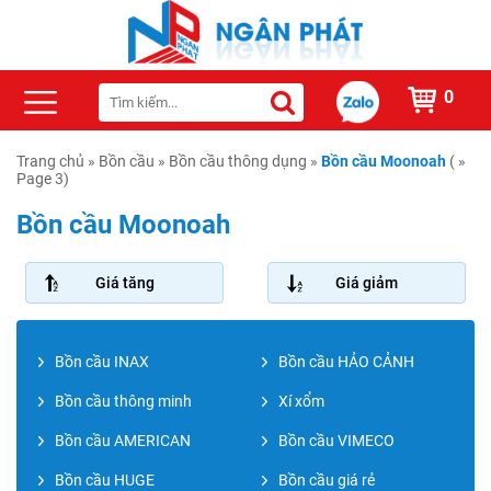
0
Trang chủ
»
Bồn cầu
»
Bồn cầu thông dụng
»
Bồn cầu Moonoah
( »
Page 3)
Bồn cầu Moonoah
Giá tăng
Giá giảm
Bồn cầu INAX
Bồn cầu HẢO CẢNH
Bồn cầu thông minh
Xí xổm
Bồn cầu AMERICAN
Bồn cầu VIMECO
Bồn cầu HUGE
Bồn cầu giá rẻ