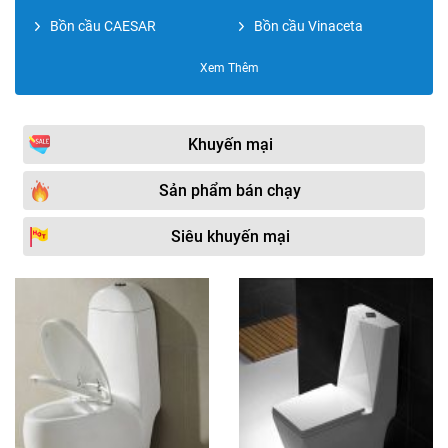
Bồn cầu CAESAR
Bồn cầu Vinaceta
Bồn cầu ROY
Bồn cầu xử lý chất thải
Xem Thêm
Bồn cầu TOTO
Bồn cầu Royal
Bồn cầu Bravat
Nắp đậy bồn cầu
Khuyến mại
Bồn cầu Kohler
Bồn cầu Moen
Sản phẩm bán chạy
Bồn cầu Paffoni
Bồn cầu két âm tường
Siêu khuyến mại
Bồn cầu COTTO
Bồn cầu VIGLACERA
Bồn cầu Bancoot
Bồn cầu thoát ngang
Bồn cầu Duravit
Bồn cầu JOMOO
Bồn cầu Moonoah
Phụ kiện bồn cầu
Bồn cầu Hafele
Bồn cầu GROHE
Bồn cầu SW Dauer
Bồn cầu Sewo