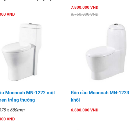
7.800.000 VND
000 VND
8.750.000 VND
000 VND
ầu Moonoah MN-1222 một
Bồn cầu Moonoah MN-1223
men trắng thường
khối
 375 x 680mm
6.880.000 VND
000 VND