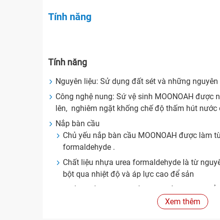
Tính năng
Tính năng
Nguyên liệu: Sử dụng đất sét và những nguyên l
Công nghệ nung: Sứ vệ sinh MOONOAH được nung
lên, nghiêm ngặt khống chế độ thấm hút nước
Nắp bàn cầu
Chủ yếu nắp bàn cầu MOONOAH được làm từ
formaldehyde .
Chất liệu nhựa urea formaldehyde là từ nguy
bột qua nhiệt độ và áp lực cao để sản
xuất ra, bề mặt có chất lượng của sứ, ưu điểm
trầy xước tốt, bền màu, cứng, có độ dai nhất 
Xem thêm
kiềm yếu, và có thể cho thêm chất tạo màu đ