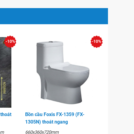
-10%
-10%
thoát
Bồn cầu Foxis FX-1359 (FX-
1305N) thoát ngang
mm
660x360x720mm