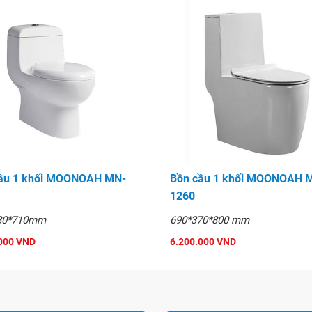
ầu 1 khối MOONOAH MN-
Bồn cầu 1 khối MOONOAH 
1260
80*710mm
690*370*800 mm
000 VND
6.200.000 VND