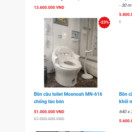
- 30 m
13.600.000 VND
5.800.
6.700.
-23%
Bồn cầu toilet Moonoah MN-616
Bồn c
chống táo bón
khối 
640 x
51.000.000 VND
67.000.000 VND
5.600.