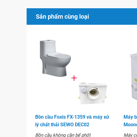
đa dạng khác.
Tính năng: Ứng dụng công nghệ nắp rơi êm, kh
Sản phẩm cùng loại
lâu.
Kiểu xả thải: Hệ thống xả xiphong- xoáy hút m
bẩn, làm cho lòng bàn cầu luôn sạch.
Lớp men kháng khuẩn: Lớp men sử dụng nguy
nhiên, không có chứa oxit chì và các chất đô
nghệ tráng men đường ống đặc biệt, mặt tro
bằng phẳng, tăng cường khả năng xả thải, khô
dày lớp men đạt 1,2mm trở lên, tinh thể sắc ne
vẫn như mới.
Bộ xả: Sử dụng bộ xả tiêu chuẩn Quốc tế ca
dùng.Nắp bồn cầu: Chất liệu
Bồn cầu Foxis FX-1359 và máy xử
Máy b
lý chất thải SEWO DEC02
Moon
Hình ảnh
Bồn cầu không cần bể phốt
Máy cô