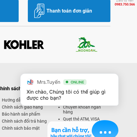
Zalo tư vấn
0983.750.566
Thanh toán đơn giản
Mrs.Tuyến
ONLINE
hính sách mua hàng
Hình thức thanh toán
Xin chào, Chúng tôi có thể giúp gì 
được cho bạn?
Hướng dẫn mua hàng
Thanh toán trực tiếp
Chính sách giao hàng
Chuyển khoản ngân
hàng
Bảo hành sản phẩm
Quẹt thẻ ATM, VISA
Chính sách đổi trả hàng
Thanh toán trực tuyến
Chính sách bảo mật