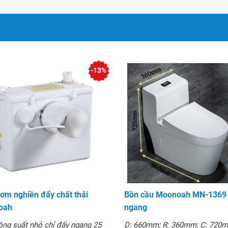
ông gây ồn, tuổi thọ bền
ạnh mẽ, rửa trôi mọi vết
-13%
ên liệu khoáng chất thiên
̣c hại khác. Ứng dụng công
ng đường ống nhẵn mịn,
ng bám dính chất thải, độ
́t, dễ làm sạch, dùng lâu
́c thương hiệu lớn đang
ơm nghiền đẩy chất thải
Bồn cầu Moonoah MN-1369 
oah
ngang
ng suất nhỏ chỉ đẩy ngang 25
D: 660mm; R: 360mm; C: 720