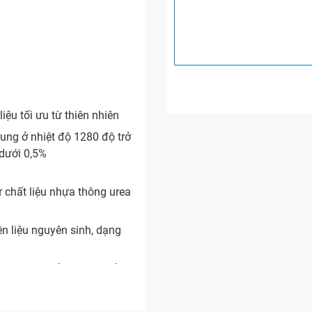
iệu tối ưu từ thiên nhiên
 ở nhiệt độ 1280 độ trở
 dưới 0,5%
 chất liệu nhựa thông urea
ên liệu nguyên sinh, dạng
 tuyệt vời của nó là chống
định, chịu được axit yếu,
ể tạo thành nhiều màu sắc