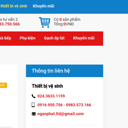
hiết bị vệ sinh
Khuyến mãi
o tư vấn 2
Có
0
sản phẩm
83.750.566
Tổng:
0
VNĐ
nhà bếp
Phụ kiện
Gạch ốp lát
Khuyến mãi
Thông tin liên hệ
Thiết bị vệ sinh
 VAT
024.3633.1159
-
0916.950.756
0983.573.166
nganphat.ltd@gmail.com