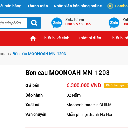
ới bán hàng
Thanh toán
Nhân viên bán hàng online
Combo t
Zalo tư vấn
Zal
0983.573.166
09
Thiết bị vệ sinh
Thiết bị điện
Thiết bị 
onoah
»
Bồn cầu MOONOAH MN-1203
Bồn cầu MOONOAH MN-1203
6.300.000 VND
Giá bán
Chưa bao gồm
Bảo hành
02 Năm
Xuất xứ
Moonoah made in CHINA
Vận chuyển
Miễn phí nội thành Hà Nội