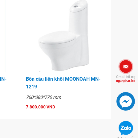
Gmail hỗ trợ
MN-
Bồn cầu liền khối MOONOAH MN-
nganphat.ltd
1219
760*380*770 mm
7.800.000 VND