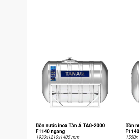
Bồn nước inox Tân Á TA8-2000
Bồn n
F1140 ngang
F1140
1930x1210x1405 mm
1550x