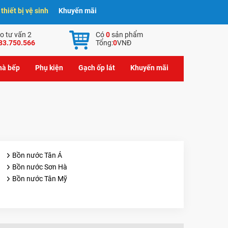
hiết bị vệ sinh
Khuyến mãi
o tư vấn 2
Có
0
sản phẩm
83.750.566
Tổng:
0
VNĐ
nhà bếp
Phụ kiện
Gạch ốp lát
Khuyến mãi
Bồn nước Tân Á
Bồn nước Sơn Hà
Bồn nước Tân Mỹ