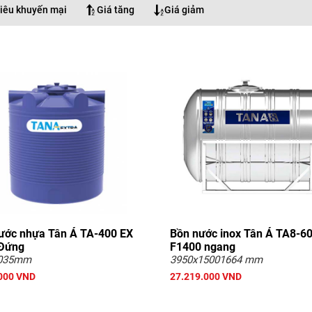
iêu khuyến mại
Giá tăng
Giá giảm
ước nhựa Tân Á TA-400 EX
Bồn nước inox Tân Á TA8-6
Đứng
F1400 ngang
1035mm
3950x15001664 mm
000 VND
27.219.000 VND