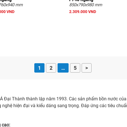
760x940 mm
850x790x980 mm
000 VND
2.309.000 VND
1
2
…
5
>
 Á Đại Thành thành lập năm 1993. Các sản phẩm bồn nước của
 nghệ hiện đại và kiểu dáng sang trọng. Đáp ứng các tiêu chuẩ
 cao: