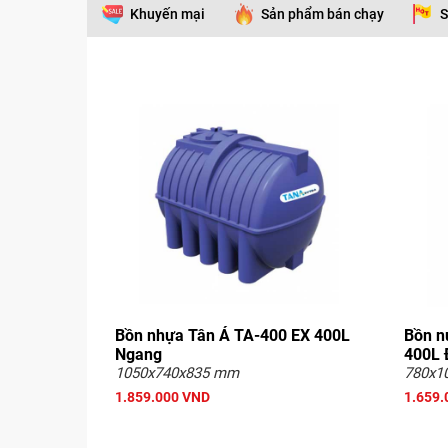
Khuyến mại
Sản phẩm bán chạy
S
Bồn nhựa Tân Á TA-400 EX 400L
Bồn n
Ngang
400L 
1050x740x835 mm
780x
1.859.000 VND
1.659.