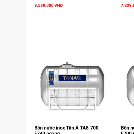
9.589.000 VND
7.329.
Bồn nước inox Tân Á TA8-700
Bồn n
F740 ngang
F700 