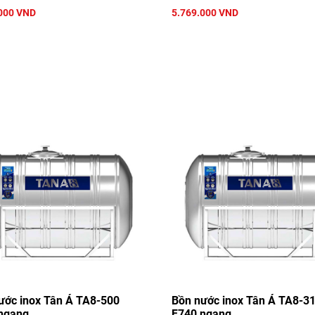
000 VND
5.769.000 VND
ước inox Tân Á TA8-500
Bồn nước inox Tân Á TA8-3
ngang
F740 ngang