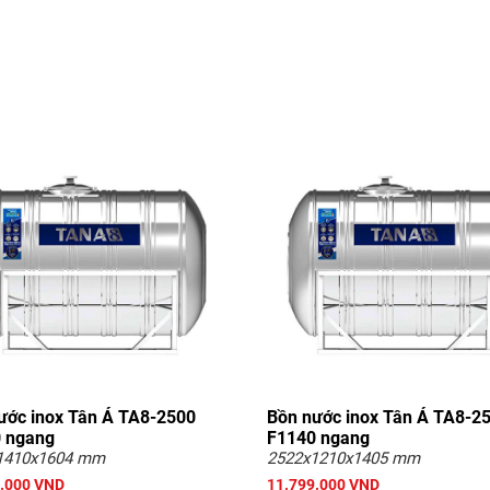
ước inox Tân Á TA8-2500
Bồn nước inox Tân Á TA8-2
 ngang
F1140 ngang
1410x1604 mm
2522x1210x1405 mm
.000 VND
11.799.000 VND