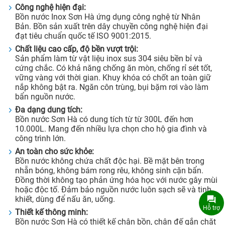
Công nghệ hiện đại:
Bồn nước Inox Sơn Hà ứng dụng công nghệ từ Nhân
Bản. Bồn sản xuất trên dây chuyền công nghệ hiện đại
đạt tiêu chuẩn quốc tế ISO 9001:2015.
Chất liệu cao cấp, độ bền vượt trội:
Sản phẩm làm từ vật liệu inox sus 304 siêu bền bỉ và
cứng chắc. Có khả năng chống ăn mòn, chống rỉ sét tốt,
vững vàng với thời gian. Khuy khóa có chốt an toàn giữ
nắp không bật ra. Ngăn côn trùng, bụi bặm rơi vào làm
bẩn nguồn nước.
Đa dạng dung tích:
Bồn nước Sơn Hà có dung tích từ từ 300L đến hơn
10.000L. Mang đến nhiều lựa chọn cho hộ gia đình và
công trình lớn.
An toàn cho sức khỏe:
Bồn nước không chứa chất độc hại. Bề mặt bên trong
nhẵn bóng, không bám rong rêu, không sinh cặn bẩn.
Đồng thời không tạo phản ứng hóa học với nước gây mùi
hoặc độc tố. Đảm bảo nguồn nước luôn sạch sẽ và tinh
khiết, dùng để nấu ăn, uống.
Hỗ trợ
Thiết kế thông minh:
Bồn nước Sơn Hà có thiết kế chân bồn, chân đế gắn chặt